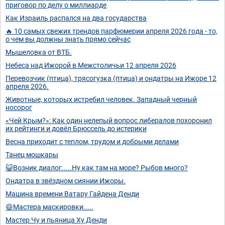
приговор по делу о миллиарде
Как Израиль распался на два государства
🔥 10 самых свежих трендов парфюмерии апреля 2026 года - то,
о чем вы должны знать прямо сейчас
Мышеловка от ВТБ.
Небеса над Ижорой в Межстоличьи 12 апреля 2026
Перевозчик (птица), трясогузка (птица) и ондатры на Ижоре 12
апреля 2026.
Животные, которых истребил человек. Западный черный
носорог
«Чей Крым?»: Как один нелепый вопрос либералов похоронил
их рейтинги и довёл Брюссель до истерики
Весна приходит с теплом, трудом и добрыми делами
Танец мошкары
😺Возник диалог.....Ну как там на море? Рыбов много?
Ондатра в звёздном сиянии Ижоры.
Машина времени Ватару Гайдена Денди
😄Мастера маскировки.....
Мастер Чу и пьяница Ху Денди