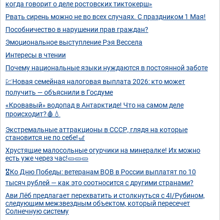
когда говорит о деле ростовских тиктокерш»
Рвать сирень можно не во всех случаях. С праздником 1 Мая!
Пособничество в нарушении прав граждан?
Эмоциональное выступление Рэя Вессела
Интересы в чтении
Почему национальные языки нуждаются в постоянной заботе
💹Новая семейная налоговая выплата 2026: кто может
получить — объяснили в Госдуме
«Кровавый» водопад в Антарктиде! Что на самом деле
происходит?🩸💧
Экстремальные аттракционы в СССР, глядя на которые
становится не по себе!🎢
Хрустящие малосольные огурчики на минералке! Их можно
есть уже через час!🥒🥒🥒
🎖️Ко Дню Победы: ветеранам ВОВ в России выплатят по 10
тысяч рублей — как это соотносится с другими странами?
Ави Лёб предлагает перехватить и столкнуться с 4I/Рубином,
следующим межзвездным объектом, который пересечет
Солнечную систему