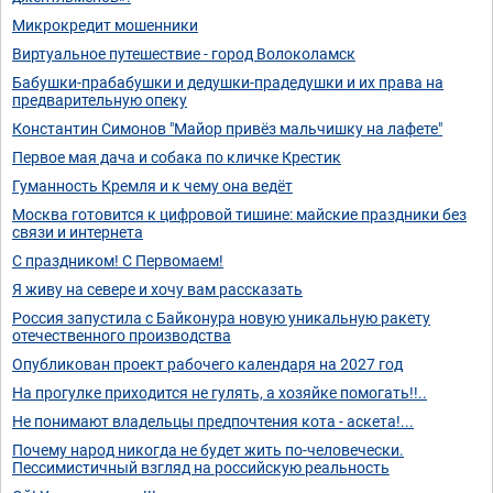
Микрокредит мошенники
Виртуальное путешествие - город Волоколамск
Бабушки-прабабушки и дедушки-прадедушки и их права на
предварительную опеку
Константин Симонов "Майор привёз мальчишку на лафете"
Первое мая дача и собака по кличке Крестик
Гуманность Кремля и к чему она ведёт
Москва готовится к цифровой тишине: майские праздники без
связи и интернета
С праздником! С Первомаем!
Я живу на севере и хочу вам рассказать
Россия запустила с Байконура новую уникальную ракету
отечественного производства
Опубликован проект рабочего календаря на 2027 год
На прогулке приходится не гулять, а хозяйке помогать!!..
Не понимают владельцы предпочтения кота - аскета!...
Почему народ никогда не будет жить по-человечески.
Пессимистичный взгляд на российскую реальность