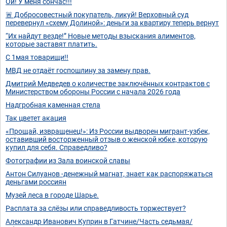
Ой! У меня сончас!!!
🚨 Добросовестный покупатель, ликуй! Верховный суд
перевернул «схему Долиной»: деньги за квартиру теперь вернут
“Их найдут везде!” Новые методы взыскания алиментов,
которые заставят платить.
С 1мая товарищи!!
МВД не отдаёт госпошлину за замену прав.
Дмитрий Медведев о количестве заключённых контрактов с
Министерством обороны России с начала 2026 года
Надгробная каменная стела
Так цветет акация
«Прощай, извращенец!»: Из России выдворен мигрант-узбек,
оставивший восторженный отзыв о женской юбке, которую
купил для себя. Справедливо?
Фотографии из Зала воинской славы
Антон Силуанов -денежный магнат, знает как распоряжаться
деньгами россиян
Музей леса в городе Шарье.
Расплата за слёзы или справедливость торжествует?
Александр Иванович Куприн в Гатчине/Часть седьмая/