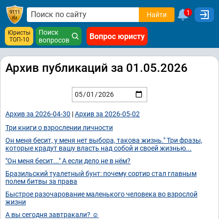
1
Найти
Поиск
Юристы
Вопрос юристу
ТОП-10
вопросов
Архив публикаций за 01.05.2026
Архив за 2026-04-30
|
Архив за 2026-05-02
Три книги о взрослении личности
Он меня бесит, у меня нет выбора, такова жизнь." Три фразы,
которые крадут вашу власть над собой и своей жизнью...
"Он меня бесит..." А если дело не в нём?
Бразильский туалетный бунт: почему сортир стал главным
полем битвы за права
Быстрое разочарование маленького человека во взрослой
жизни
А вы сегодня завтракали? ☺️