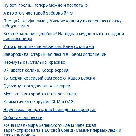
Ну вот, поели... теперь можно и поспать ☺️
А кто это у нас такой забавный? ☺️
Прощай, альфа-самец. Ученые нашли у лидеров всего одну
общую черту
Всякое растение целебное! Народная мудрость от народной
целительницы
Утро красит нежным светом. Кавер с котами
Заворожила. Старинная песня в новом исполнении
Нео-музыка. Стильно, красиво
Ой, цветёт калина. Кавер-версия
Ты моряк красивый сам собою. Кавер-версия
Где живут ортодоксальные евреи
Музыка в которой хочется остаться
Климатическое оружие США в ОАЭ
Научитесь прощать, как Господь нас прощает
Собаки - танцеваки
Жена Владимира Зеленского Елена Зеленская
зарегистрировала в ЕС свой бренд «Саммит первых леди и
джентльменов».