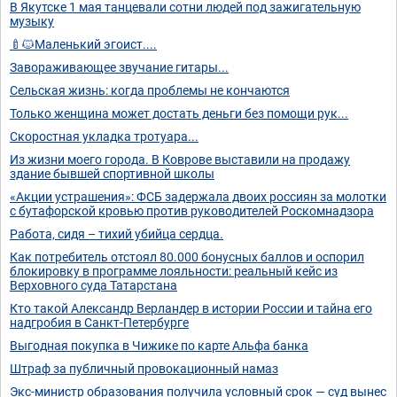
В Якутске 1 мая танцевали сотни людей под зажигательную
музыку
🍼🐱Маленький эгоист....
Завораживающее звучание гитары...
Сельская жизнь: когда проблемы не кончаются
Только женщина может достать деньги без помощи рук...
Скоростная укладка тротуара...
Из жизни моего города. В Коврове выставили на продажу
здание бывшей спортивной школы
«Акции устрашения»: ФСБ задержала двоих россиян за молотки
с бутафорской кровью против руководителей Роскомнадзора
Работа, сидя – тихий убийца сердца.
Как потребитель отстоял 80.000 бонусных баллов и оспорил
блокировку в программе лояльности: реальный кейс из
Верховного суда Татарстана
Кто такой Александр Верландер в истории России и тайна его
надгробия в Санкт-Петербурге
Выгодная покупка в Чижике по карте Альфа банка
Штраф за публичный провокационный намаз
Экс-министр образования получила условный срок — суд вынес