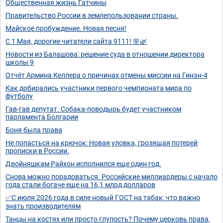
Общественная жизнь Гатчины
Правительство России в землепользовании страны.
Майское пробуждение. Новая песня!
С 1 Мая, дорогие читатели сайта 9111! 🌸🌿
Новости из Балашова: решение суда в отношении директора
школы 9
Отчёт Армина Келлера о причинах отмены миссии на Гинэн-4
Как добирались участники первого чемпионата мира по
футболу
Гав-гав депутат. Собака-поводырь будет участником
парламента Болгарии
Боня была права
Не попасться на крючок: Новая уловка, грозящая потерей
прописки в России.
Двойняшкам Райхон исполнился еще один год.
Снова можно порадоваться. Российские миллиардеры с начало
года стали богаче еще на 16,1 млрд долларов
✅С июля 2026 года в силе новый ГОСТ на табак: что важно
знать производителям
Танцы на костях или просто глупость? Почему церковь права,