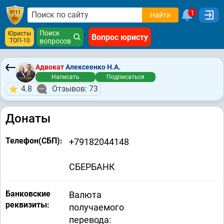
1
Найти
Поиск
Юристы
Вопрос юристу
ТОП-10
вопросов
Адвокат
Алексеенко Н.А.
Написать
Подписаться
4.8
Отзывов: 73
Донаты
Телефон(СБП):
+79182044148
СБЕРБАНК
Банковские
Валюта
реквизиты:
получаемого
перевода: