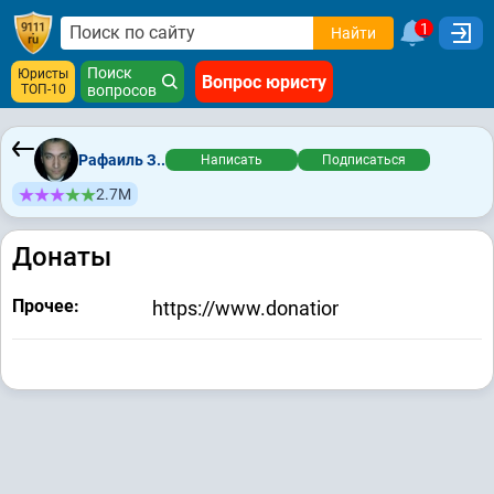
1
Найти
Поиск
Юристы
Вопрос юристу
ТОП-10
вопросов
Рафаиль З..
Написать
Подписаться
2.7М
Донаты
Прочее:
https://www.donationalerts.com/r/3d