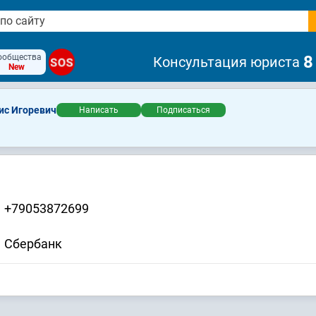
ообщества
8
Консультация юриста
SOS
New
ис Игоревич
Написать
Подписаться
+79053872699
Сбербанк