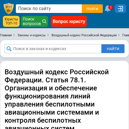
1
Найти
Поиск
Юристы
Вопрос юристу
ТОП-10
вопросов
Главная
Законы и кодексы
Воздушный кодекс Российской Федерации
Глав
Воздушный кодекс Российской
Федерации. Статья 78.1.
Организация и обеспечение
функционирования линий
управления беспилотными
авиационными системами и
контроля беспилотных
авиационных систем