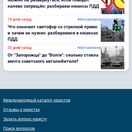
Можно ли развернуться, если поворот
налево запрещён: разбираем нюансы ПДД
19 дней назад
#Автомобили
Что означает светофор со стрелкой прямо
и зачем он нужен: разбираемся в нюансах
ПДД
20 дней назад
#Автомобили
От "Запорожца" до "Волги": сколько стоила
мечта советского автолюбителя?
Международный каталог юристов
Отзывы о юристах
Задать вопрос юристу
Поиск вопросов