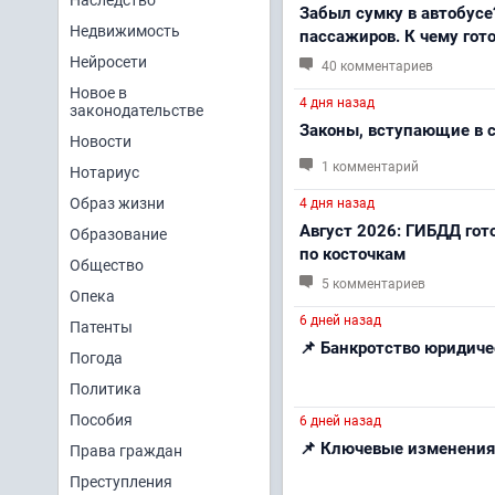
Наследство
Забыл сумку в автобусе
Недвижимость
пассажиров. К чему гот
Нейросети
40 комментариев
Новое в
4 дня назад
законодательстве
Законы, вступающие в с
Новости
1 комментарий
Нотариус
Образ жизни
4 дня назад
Август 2026: ГИБДД гот
Образование
по косточкам
Общество
5 комментариев
Опека
6 дней назад
Патенты
📌 Банкротство юридиче
Погода
Политика
Пособия
6 дней назад
📌 Ключевые изменения
Права граждан
Преступления