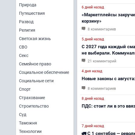
Природа
6 дней назад
Путешествия
«Маркетплейсы закручив
корзину»
Развод
8 комментариев
Религия
Светская жизнь
5 дней назад
С 2027 года каждый сма
СВО
не выбирали. Коммунал
Секс
21 комментарий
Семейное право
4 дня назад
Социальное обеспечение
Новые законы с августа
Социальные сети
8 комментариев
Спорт
Страхование
8 дней назад
ПДС: стоит ли в это ввя
Строительство
Суд
Таможня
7 дней назад
Технологии
🚛 С 1 сентября — рево