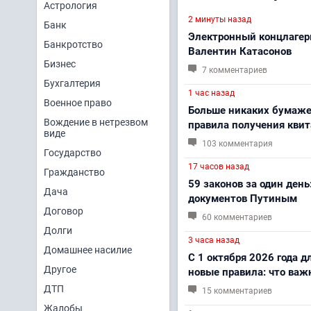
Астрология
2 минуты назад
Банк
Электронный концлагерь 
Банкротство
Валентин Катасонов
Бизнес
7 комментариев
Бухгалтерия
1 час назад
Военное право
Больше никаких бумажек
Вождение в нетрезвом
правила получения кви
виде
103 комментария
Государство
17 часов назад
Гражданство
59 законов за один ден
Дача
документов Путиным
Договор
60 комментариев
Долги
3 часа назад
Домашнее насилие
С 1 октября 2026 года 
Другое
новые правила: что важ
ДТП
15 комментариев
Жалобы