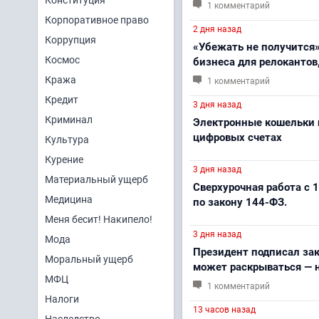
Конституция
1 комментарий
Корпоративное право
2 дня назад
Коррупция
«Убежать не получится»
Космос
бизнеса для релокантов
Кража
1 комментарий
Кредит
3 дня назад
Криминал
Электронные кошельки п
цифровых счетах
Культура
Курение
3 дня назад
Материальный ущерб
Сверхурочная работа с 1
Медицина
по закону 144-ФЗ.
Меня бесит! Накипело!
3 дня назад
Мода
Президент подписал зак
Моральный ущерб
может раскрываться — н
МФЦ
1 комментарий
Налоги
13 часов назад