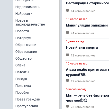
Наследство
Реставрация старинног
Недвижимость
14 комментариев
Нейросети
16 часов назад
Новое в
законодательстве
Манипуляция запахами
Новости
24 комментария
Нотариус
1 день назад
Образ жизни
Новый вид спорта
Образование
12 комментариев
Общество
10 часов назад
Опека
А вам слабо приготовит
Патенты
курицей?🥞
Погода
19 комментариев
Политика
5 часов назад
Пособия
Мат — речь без фильтров
Права граждан
честнее!👆😉
Преступления
73 комментария