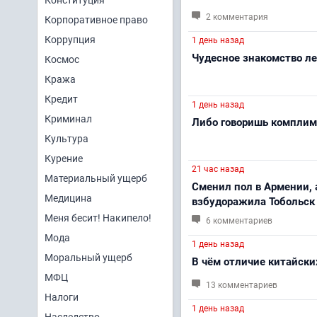
Конституция
2 комментария
Корпоративное право
Коррупция
1 день назад
Чудесное знакомство ле
Космос
Кража
Кредит
1 день назад
Криминал
Либо говоришь комплиме
Культура
Курение
21 час назад
Материальный ущерб
Сменил пол в Армении, а
Медицина
взбудоражила Тобольск
Меня бесит! Накипело!
6 комментариев
Мода
1 день назад
Моральный ущерб
В чём отличие китайски
МФЦ
13 комментариев
Налоги
1 день назад