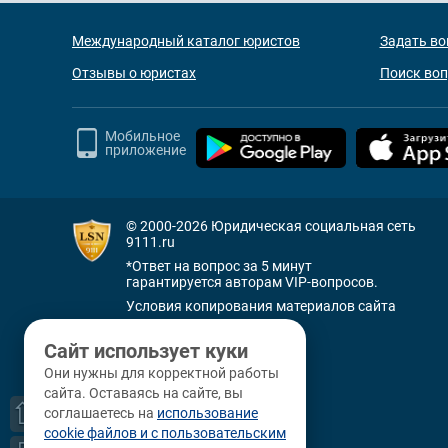
Международный каталог юристов
Задать во
Отзывы о юристах
Поиск во
Мобильное
приложение
© 2000-2026
Юридическая социальная сеть
9111.ru
*Ответ на вопрос за 5 минут
гарантируется авторам VIP-вопросов.
Условия копирования материалов сайта
+7 (800) 505-91-11
Сайт использует куки
Санкт-Петербург
Они нужны для корректной работы
+7 (812) 336-92-64
сайта. Оставаясь на сайте, вы
наб. р. Фонтанки, д. 59
⇧
соглашаетесь на
использование
cookie файлов и с пользовательским