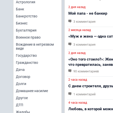
Астрология
2 дня назад
Банк
Мой папа - не банкир
Банкротство
3 комментария
Бизнес
Бухгалтерия
2 месяца назад
«Муж и жена — одна сат
Военное право
Вождение в нетрезвом
3 комментария
виде
2 дня назад
Государство
«Оно того стоило?»: Жен
Гражданство
что превратилась, заня
Дача
90 комментариев
Договор
2 часа назад
Долги
С днем строителя, друзь
Домашнее насилие
1 комментарий
Другое
4 часа назад
ДТП
Любовь, в которой можн
Жалобы