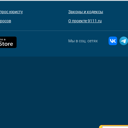
прос юристу
Законы и кодексы
просов
О проекте 9111.ru
Мы в соц. сетях