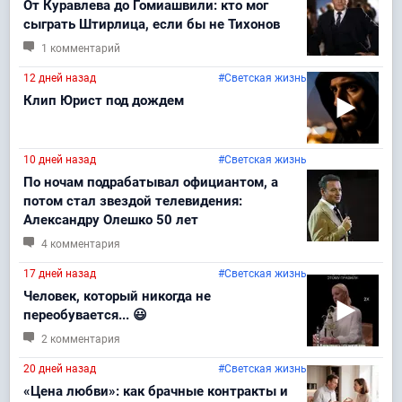
От Куравлева до Гомиашвили: кто мог
сыграть Штирлица, если бы не Тихонов
1 комментарий
12 дней назад
#Светская жизнь
Клип Юрист под дождем
10 дней назад
#Светская жизнь
По ночам подрабатывал официантом, а
потом стал звездой телевидения:
Александру Олешко 50 лет
4 комментария
17 дней назад
#Светская жизнь
Человек, который никогда не
переобувается... 😃
2 комментария
20 дней назад
#Светская жизнь
«Цена любви»: как брачные контракты и