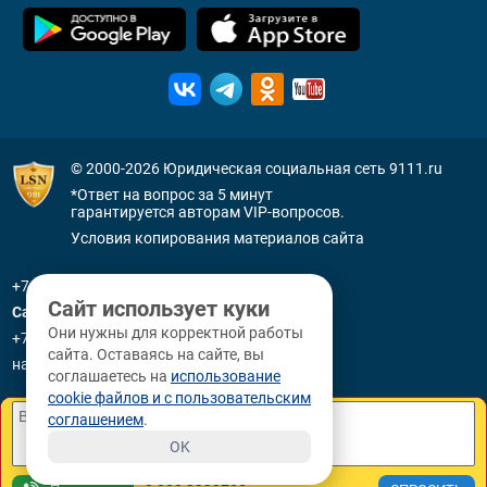
© 2000-2026
Юридическая социальная сеть 9111.ru
*Ответ на вопрос за 5 минут
гарантируется авторам VIP-вопросов.
Условия копирования материалов сайта
+7 (800) 505-91-11
Сайт использует куки
Санкт-Петербург
Они нужны для корректной работы
+7 (812) 336-92-64
сайта. Оставаясь на сайте, вы
наб. р. Фонтанки, д. 59
соглашаетесь на
использование
cookie файлов и с пользовательским
соглашением
.
OK
8 800 3330265
Коллективные