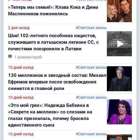
«Теперь мы семья!»: Клава Кока и Дима
Масленников поженились
2 дня назад
#Светская жизнь
Шок! 102-летнего пособника нацистов,
служившего в латышском легионе СС, с
почестями похоронили в Латвии
1 комментарий
10 дней назад
#Светская жизнь
130 миллионов и звездный состав: Михаил
Ефремов впервые после освобождения
снимется в главной роли
10 дней назад
#Светская жизнь
«Это мой грех»: Надежда Бабкина в
«Секрете на миллион» со слезами на
глазах призналась, почему бросила
единственного сына
10 дней назад
#Светская жизнь