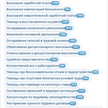
Взыскание заработной платы
1098
Взыскание компенсаций больничного
969
Взыскание невыплаченной заработной платы
1069
Помощь в восстановлении на работе
1059
Оспаривание незаконного увольнения
1074
Изменение оснований увольнения
1006
Оспаривание записей в трудовой книжке
1000
Обжалование дисциплинарного взыскания
1021
Отмена приказа о дисциплинарном взыскании
1002
Судебное представительство
1069
Коллективный иск к работодателю
984
Помощь при безосновательном отказе в трудоустройстве
948
Помощь при отсутствии безопасных условий труда
924
Помощь при переводе на неполную ставку
918
Составление претензий в трудовую инспекцию
1074
Консультации по трудовому законодательству
1084
Расторжение срочного трудового договора
971