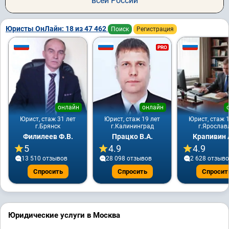
всей России
Юристы ОнЛайн: 18 из 47 462
Поиск
Регистрация
PRO
онлайн
онлайн
Юрист, стаж 31 лет
Юрист, стаж 19 лет
Юрист, стаж 1
г.Брянск
г.Калининград
г.Ярослав
Филилеев Ф.В.
Працко В.А.
Крапивин 
5
4.9
4.9
13 510 отзывов
28 098 отзывов
2 628 отзыв
Спросить
Спросить
Спросит
Юридические услуги в Москва