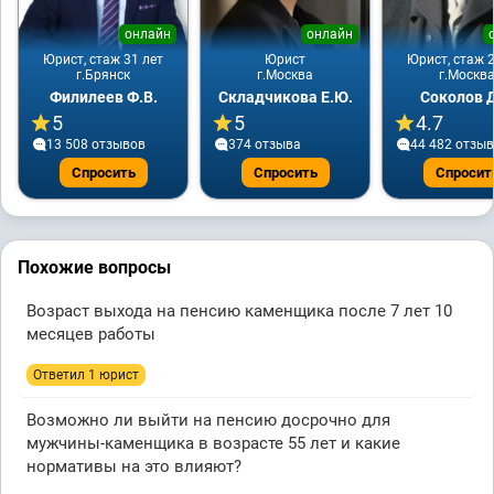
онлайн
онлайн
Юрист, стаж 31 лет
Юрист
Юрист, стаж 2
г.Брянск
г.Москва
г.Москв
Филилеев Ф.В.
Складчикова Е.Ю.
Соколов Д
5
5
4.7
13 508 отзывов
374 отзывa
44 482 отзы
Спросить
Спросить
Спросит
Похожие вопросы
Возраст выхода на пенсию каменщика после 7 лет 10
месяцев работы
Ответил 1 юрист
Возможно ли выйти на пенсию досрочно для
мужчины-каменщика в возрасте 55 лет и какие
нормативы на это влияют?