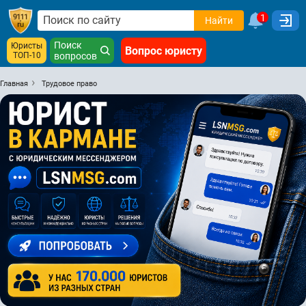
1
Найти
Поиск
Юристы
Вопрос юристу
ТОП-10
вопросов
Главная
Трудовое право