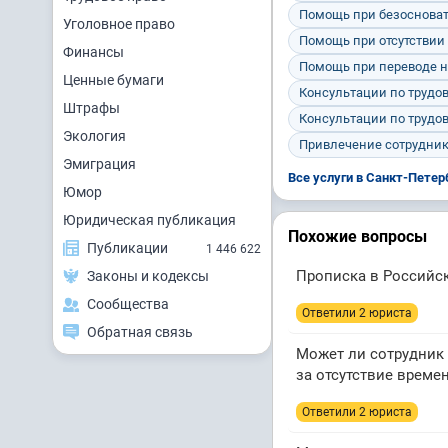
Помощь при безосноват
Уголовное право
Помощь при отсутствии
Финансы
Помощь при переводе н
Ценные бумаги
Консультации по трудо
Штрафы
Консультации по трудо
Экология
Привлечение сотрудник
Эмиграция
Все услуги в Санкт-Петер
Юмор
Юридическая публикация
Похожие вопросы
Публикации
1 446 622
Прописка в Российс
Законы и кодексы
Сообщества
Ответили 2 юристa
Обратная связь
Может ли сотрудник
за отсутствие време
Ответили 2 юристa