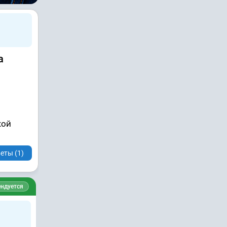
а
кой
еты (1)
ндуется