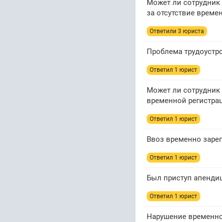
Может ли сотрудник
за отсутствие време
Ответили 3 юристa
Проблема трудоустро
Ответил 1 юрист
Может ли сотрудник
временной регистра
Ответил 1 юрист
Ввоз временно заре
Ответил 1 юрист
Был приступ апендиц
Ответил 1 юрист
Нарушение временно