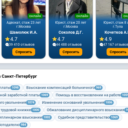
онлайн
онлайн
он
Адвокат, стаж 23 лет
Юрист, стаж 20 лет
Юрист, стаж 8 
г.Москва
г.Москва
г.Тула
Шамолюк И.А.
Соколов Д.Г.
Кочетков А.
4.7
4.7
4.9
39 410 отзывов
44 488 отзывов
47 167 отзыво
Спросить
Спросить
Спросить
в Санкт-Петербург
 платы
Взыскание компенсаций больничного
1098
969
ной заработной платы
Помощь в восстановлении на работе
1069
105
го увольнения
Изменение оснований увольнения
1074
1006
 трудовой книжке
Обжалование дисциплинарного взыскания
1000
1
циплинарном взыскании
Судебное представительство
1002
1069
ботодателю
984