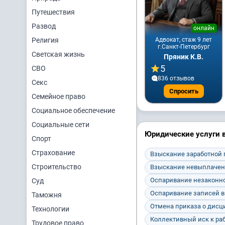
Путешествия
Развод
онлайн
Религия
Адвокат, стаж 9 лет
г.Санкт-Петербург
Светская жизнь
Пряник К.В.
5
СВО
836 отзывов
Секс
Спросить
Семейное право
Социальное обеспечение
Социальные сети
Юридические услуги 
Спорт
Страхование
Взыскание заработной
Строительство
Взыскание невыплачен
Оспаривание незаконно
Суд
Оспаривание записей в
Таможня
Отмена приказа о дис
Технологии
Коллективный иск к ра
Трудовое право