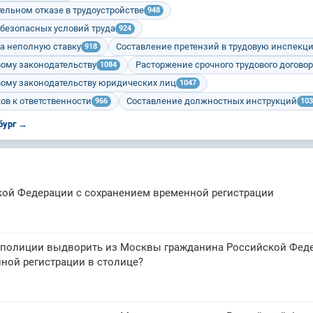
ельном отказе в трудоустройстве
948
 безопасных условий труда
924
а неполную ставку
Составление претензий в трудовую инспекц
918
вому законодательству
Расторжение срочного трудового догово
1084
вому законодательству юридических лиц
1047
ов к ответственности
Составление должностных инструкций
966
103
бург →
кой Федерации с сохранением временной регистрации
 полиции выдворить из Москвы гражданина Российской Фед
нной регистрации в столице?