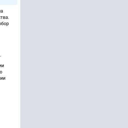
на
тва.
ыбор
.
ии
о
сии