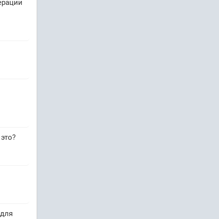
ерации
это?
 для