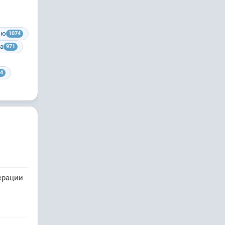
ию
1074
ра
971
4
ерации