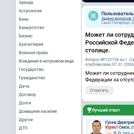
Аренда
Астрология
Пользователь
Задано вопросов 
Банк
Санкт-Петербург, 0
Банкротство
Может ли сотруд
Бизнес
Российской Феде
Бухгалтерия
столице.
Военное право
Вопрос №132736 из г. С
Вождение в нетрезвом виде
опубликован 07.01.2004,
Государство
Может ли сотрудни
Гражданство
Федерации за отсут
Дача
Ответить
Договор
Долги
Лучший ответ
Домашнее насилие
Другое
Гусев Дмитри
Юрист
Омск, с
ДТП
5.0
792 о