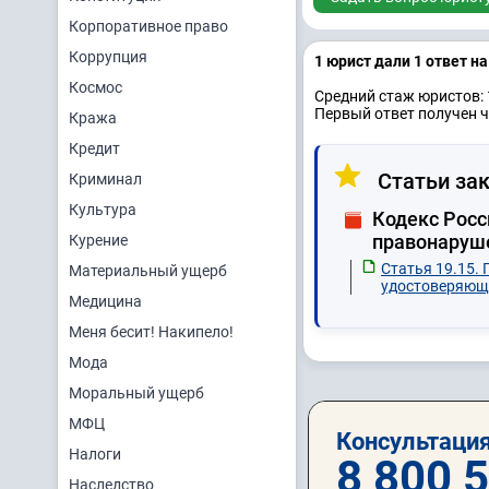
Корпоративное право
Коррупция
1 юрист дали 1 ответ н
Космос
Средний стаж юристов: 
Первый ответ получен ч
Кража
Кредит
Статьи зак
Криминал
Культура
Кодекс Росс
правонаруш
Курение
Статья 19.15.
Материальный ущерб
удостоверяюще
Медицина
Меня бесит! Накипело!
Мода
Моральный ущерб
МФЦ
Консультация
Налоги
8 800 
Наследство