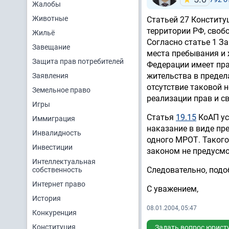
Жалобы
Животные
Статьей
27 Конститу
территории РФ, своб
Жильё
Согласно статье 1 З
Завещание
места пребывания и 
Защита прав потребителей
Федерации имеет пра
жительства в предела
Заявления
отсутствие таковой 
Земельное право
реализации прав и с
Игры
Статья
19.15
КоАП ус
Иммиграция
наказание в виде пр
Инвалидность
одного МРОТ. Такого
Инвестиции
законом не предусмо
Интеллектуальная
Следовательно, подо
собственность
Интернет право
С уважением,
История
08.01.2004, 05:47
Конкуренция
Конституция
Задать вопрос юрист