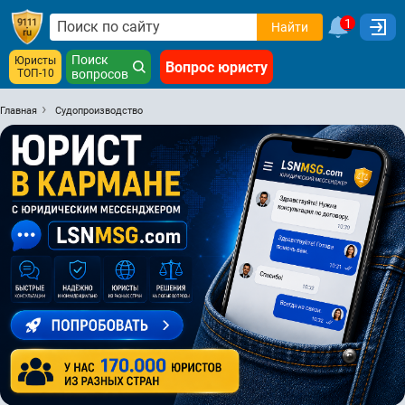
1
Найти
Поиск
Юристы
Вопрос юристу
ТОП-10
вопросов
Главная
Судопроизводство