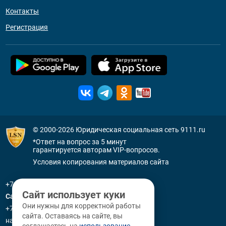
Контакты
Регистрация
© 2000-2026
Юридическая социальная сеть 9111.ru
*Ответ на вопрос за 5 минут
гарантируется авторам VIP-вопросов.
Условия копирования материалов сайта
+7 (800) 505-91-11
Сайт использует куки
Санкт-Петербург
Они нужны для корректной работы
+7 (812) 336-92-64
сайта. Оставаясь на сайте, вы
наб. р. Фонтанки, д. 59