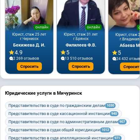
онлайн
онлайн
Юрист, стаж 25 лет
Юрист, стаж 31 лет
Юрист, стаж 2
г.Черкесск
г.Брянск
г.Владикав
Бекижева Д. И.
Филилеев Ф.В.
Абаева М
4.9
5
5
2 269 отзывов
13 510 отзывов
24 432 отзы
Спросить
Спросить
Спросит
Юридические услуги в Мичуринск
Представительство в суде по гражданским делам
1030
Представительство в суде кассационной инстанции
940
Представительство в суде по административным делам
907
Представительство в судах общей юрисдикции
1012
Представительство в суде апелляционной инстанции
971