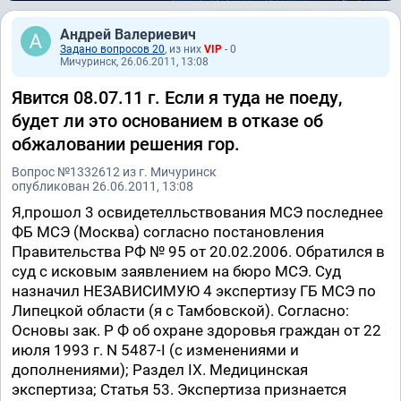
Андрей Валериевич
Задано вопросов 20
, из них
VIP
- 0
Мичуринск, 26.06.2011, 13:08
Явится 08.07.11 г. Если я туда не поеду,
будет ли это основанием в отказе об
обжаловании решения гор.
Вопрос №1332612 из г. Мичуринск
опубликован 26.06.2011, 13:08
Я,прошол 3 освидетелльствования МСЭ последнее
ФБ МСЭ (Москва) согласно постановления
Правительства РФ № 95 от 20.02.2006. Обратился в
суд с исковым заявлением на бюро МСЭ. Суд
назначил НЕЗАВИСИМУЮ 4 экспертизу ГБ МСЭ по
Липецкой области (я с Тамбовской). Согласно:
Основы зак. Р Ф об охране здоровья граждан от 22
июля 1993 г. N 5487-I (с изменениями и
дополнениями); Раздел IX. Медицинская
экспертиза; Статья 53. Экспертиза признается