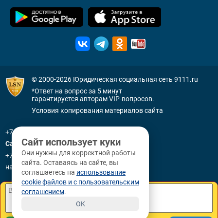
© 2000-2026
Юридическая социальная сеть 9111.ru
*Ответ на вопрос за 5 минут
гарантируется авторам VIP-вопросов.
Условия копирования материалов сайта
+7 (800) 505-91-11
Сайт использует куки
Санкт-Петербург
Они нужны для корректной работы
+7 (812) 336-92-64
сайта. Оставаясь на сайте, вы
наб. р. Фонтанки, д. 59
соглашаетесь на
использование
cookie файлов и с пользовательским
соглашением
.
OK