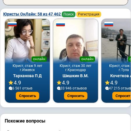
Юристы ОнЛайн: 58 из 47 462
Поиск
Регистрация
онлайн
онлайн
Юрист, стаж 9 лет
Юрист, стаж 30 лет
Юрист, стаж 
г.Ижевск
г.Краснодар
г.Тула
Тарханова П Д
Шишкин В.М.
Кочетков 
4.9
4.9
4.9
6 561 отзыв
33 946 отзывов
47 215 отзы
Спросить
Спросить
Спросит
Похожие вопросы