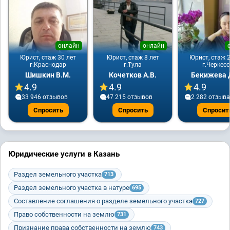
онлайн
онлайн
Юрист, стаж 30 лет
Юрист, стаж 8 лет
Юрист, стаж 2
г.Краснодар
г.Тула
г.Черкесс
Шишкин В.М.
Кочетков А.В.
Бекижева Д
4.9
4.9
4.9
33 946 отзывов
47 215 отзывов
2 282 отзывa
Спросить
Спросить
Спросит
Юридические услуги в Казань
Раздел земельного участка
713
Раздел земельного участка в натуре
695
Составление соглашения о разделе земельного участка
727
Право собственности на землю
731
Признание права собственности на землю
743