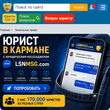
1
Найти
Поиск
Юристы
Вопрос юристу
ТОП-10
вопросов
Главная
Земельное право