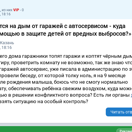
1
, из них
VIP
- 0
, 18:16
я на дым от гаражей с автосервисом - куда
омощью в защите детей от вредных выбросов?»
 Казань
 18:16
шего дома гаражники топят гаражи и коптят чёрным ды
тиру, проветрить комнату не возможно, так же знаю что
аражей автосервис, уже писала в администрацию по 
провели беседу, от которой толку ноль, я на 9 месяце
ле рождения малыша, боюсь что не смогу нормально
ту, обеспечивать ребёнка свежим воздухом, куда мож
щью в решении конфликтного вопроса? Есть ли органы
зять ситуацию на особый контроль?
Читать отв
Рекоме