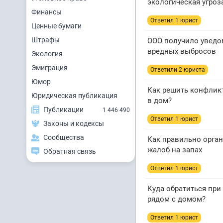
экологическая угроз
Финансы
Ответил 1 юрист
Ценные бумаги
Штрафы
ООО получило уведо
вредных выбросов
Экология
Эмиграция
Ответили 2 юристa
Юмор
Как решить конфликт
Юридическая публикация
в дом?
Публикации
1 446 490
Ответил 1 юрист
Законы и кодексы
Сообщества
Как правильно орган
жалоб на запах
Обратная связь
Ответил 1 юрист
Куда обратиться при
рядом с домом?
Ответил 1 юрист