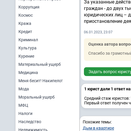
За указанные действ
Коррупция
граждан - до двух т
юридических лиц – д
Космос
приостановление дея
Кража
Кредит
06.01.2023, 23:07
Криминал
Оценка автора вопро
Культура
Спасибо за грамотный
Курение
Материальный ущерб
Задать вопрос юрист
Медицина
Меня бесит! Накипело!
Мода
1 юрист дали 1 ответ н
Моральный ущерб
Средний стаж юристов: 
Первый ответ получен ч
МФЦ
Налоги
Наследство
Похожие темы:
Дым в квартире
Недвижимость