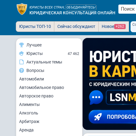
ЮРИСТЫ ВСЕХ СТРАН,
ОБЪЕДИНЯЙТЕСЬ!
ЮРИДИЧЕСКАЯ КОНСУЛЬТАЦИЯ ОНЛАЙН
С
Юристы ТОП-10
Сейчас обсуждают
Новое
+262
Лучшее
Юристы
47 462
Актуальные темы
Вопросы
Автомобили
Автомобильное право
Авторское право
Алименты
Алкоголь
Арбитраж
Аренда