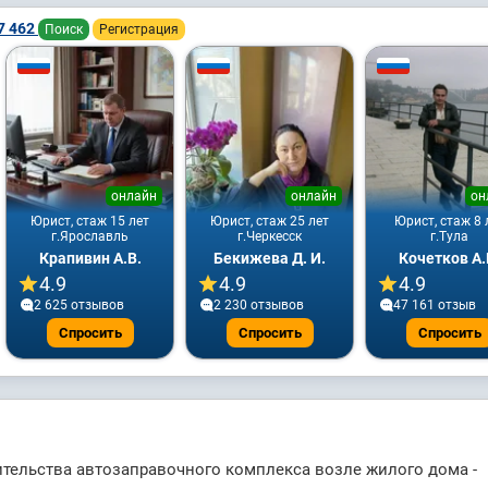
7 462
Поиск
Регистрация
онлайн
онлайн
он
Юрист, стаж 15 лет
Юрист, стаж 25 лет
Юрист, стаж 8 
г.Ярославль
г.Черкесск
г.Тула
Крапивин А.В.
Бекижева Д. И.
Кочетков А.
4.9
4.9
4.9
2 625 отзывов
2 230 отзывов
47 161 отзыв
Спросить
Спросить
Спросить
тельства автозаправочного комплекса возле жилого дома -