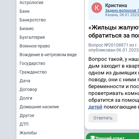
Астрология
Кристина
Задано вопросов 
Банк
Казань, 06.01.2023
Банкротство
«Жильцы жалуютс
Бизнес
обратиться за п
Бухгалтерия
Вопрос №20108871 из г.
Военное право
опубликован 06.01.2023,
Вождение в нетрезвом виде
Вопрос такой, у на
Государство
дым заходит в квар
Гражданство
одном из дымящих г
поводу, они с ними 
Дача
беременности и пос
Договор
проветривать комна
Долги
обратится за помо
детей
помогающие в
Домашнее насилие
Другое
Ответить
ДТП
Жалобы
Лучший ответ