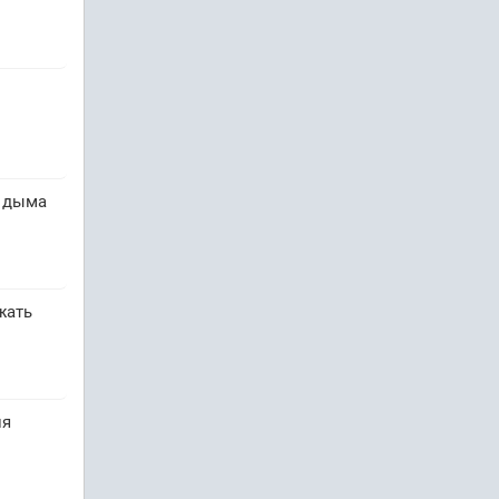
в дыма
жать
ия