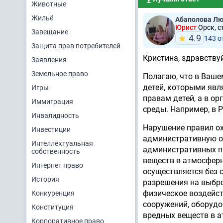
Животные
Жильё
Абаполова Л
Юрист
Орск, с
Завещание
4.9
143 о
Защита прав потребителей
Кристина, здравствуй
Заявления
Земельное право
Полагаю, что в Ваше
детей, которыми явл
Игры
правам детей, а в о
Иммиграция
среды. Например, в 
Инвалидность
Нарушение правил о
Инвестиции
административную от
Интеллектуальная
административных п
собственность
веществ в атмосферн
Интернет право
осуществляется без 
История
разрешения на выбро
физическое воздейст
Конкуренция
сооружений, оборудо
Конституция
вредных веществ в а
Корпоративное право