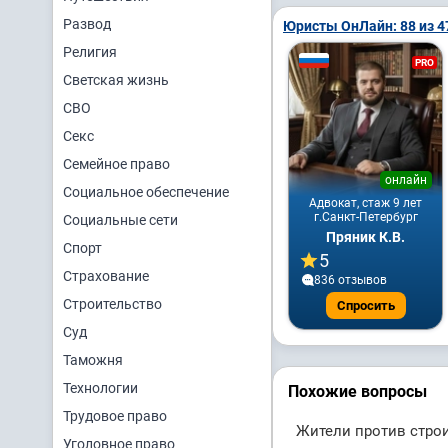
Развод
Юристы ОнЛайн: 88 из 4
Религия
PRO
Светская жизнь
СВО
Секс
Семейное право
онлайн
Социальное обеспечение
Адвокат, стаж 9 лет
г.Санкт-Петербург
Социальные сети
Пряник К.В.
Спорт
5
Страхование
836 отзывов
Строительство
Спросить
Суд
Таможня
Технологии
Похожие вопросы
Трудовое право
Жители против строи
Уголовное право