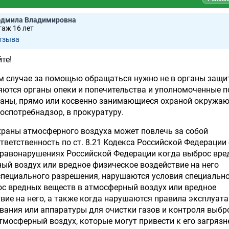
юдмила Владимировна
таж 16 лет
тзывa
те!
м случае за помощью обращаться нужно не в органы защ
яются органы опеки и попечительства и уполномоченные п
рганы, прямо или косвенно занимающиеся охраной окружа
Роспотребнадзор, в прокуратуру.
храны атмосферного воздуха может повлечь за собой
ветственность по ст. 8.21 Кодекса Российской Федерации
равонарушениях Российской Федерации когда выброс вре
ый воздух или вредное физическое воздействие на него
специального разрешения, нарушаются условия специальн
с вредных веществ в атмосферный воздух или вредное
вие на него, а также когда нарушаются правила эксплуат
вания или аппаратуры для очистки газов и контроля выбр
тмосферный воздух, которые могут привести к его загрязн