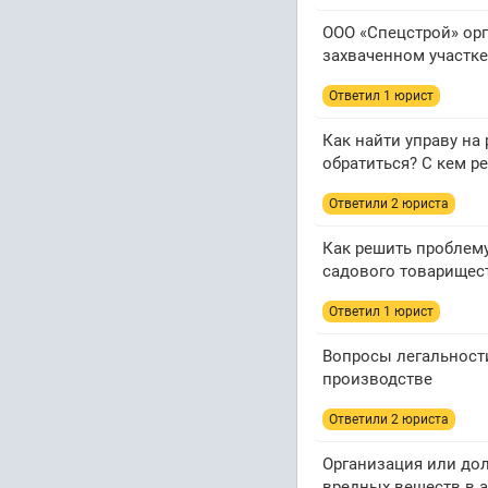
ООО «Спецстрой» орг
захваченном участк
Ответил 1 юрист
Как найти управу на
обратиться? С кем р
Ответили 2 юристa
Как решить проблем
садового товарищес
Ответил 1 юрист
Вопросы легальност
производстве
Ответили 2 юристa
Организация или дол
вредных веществ в 