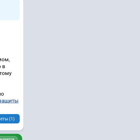
мом,
 в
этому
но
защиты
еты (1)
ндуется