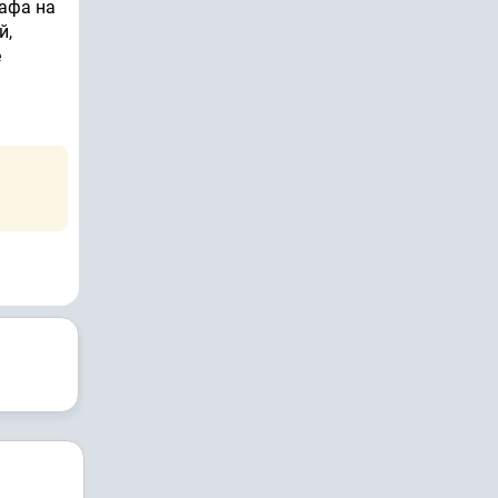
афа на
й,
е