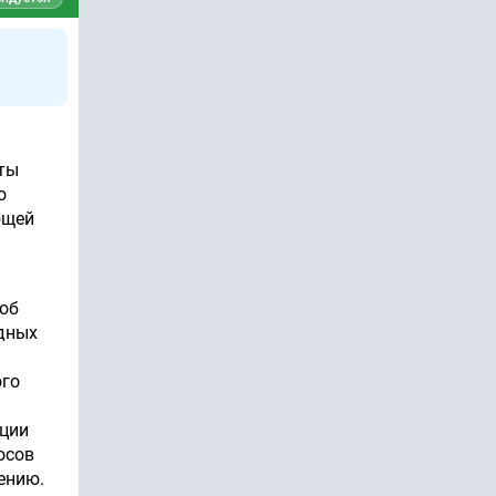
иты
о
ющей
 об
дных
ого
ации
осов
ению.