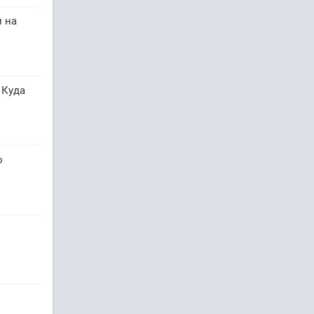
 на
 Куда
о