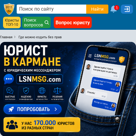
1
Найти
Поиск
Юристы
Вопрос юристу
ТОП-10
вопросов
Главная
Где можно ездить без прав