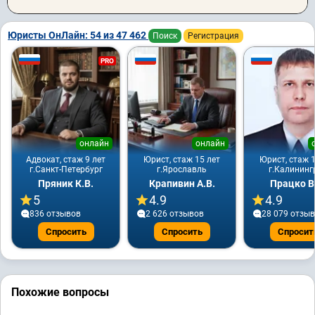
Юристы ОнЛайн: 54 из 47 462
Поиск
Регистрация
PRO
онлайн
онлайн
Адвокат, стаж 9 лет
Юрист, стаж 15 лет
Юрист, стаж 1
г.Санкт-Петербург
г.Ярославль
г.Калининг
Пряник К.В.
Крапивин А.В.
Працко В
5
4.9
4.9
836 отзывов
2 626 отзывов
28 079 отзы
Спросить
Спросить
Спросит
Похожие вопросы