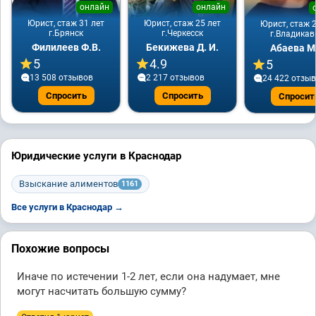
онлайн
онлайн
Юрист, стаж 31 лет
Юрист, стаж 25 лет
Юрист, стаж 2
г.Брянск
г.Черкесск
г.Владикав
Филилеев Ф.В.
Бекижева Д. И.
Абаева М
5
4.9
5
13 508 отзывов
2 217 отзывов
24 422 отзы
Спросить
Спросить
Спросит
Юридические услуги в Краснодар
Взыскание алиментов
1161
Все услуги в Краснодар →
Похожие вопросы
Иначе по истечении 1-2 лет, если она надумает, мне
могут насчитать большую сумму?