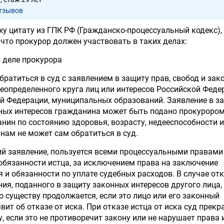
отзывов
у цитату из ГПК РФ (Гражданско-процессуальный кодекс),
 что прокурор должен участвовать в таких делах:
в деле прокурора
братиться в суд с заявлением в защиту прав, свобод и зак
неопределенного круга лиц или интересов Российской Феде
й Федерации, муниципальных образований. Заявление в з
нных интересов гражданина может быть подано прокуроро
анин по состоянию здоровья, возрасту, недееспособности 
ам не может сам обратиться в суд.
ий заявление, пользуется всеми процессуальными правами 
обязанности истца, за исключением права на заключение
 и обязанности по уплате судебных расходов. В случае от
ния, поданного в защиту законных интересов другого лица,
о существу продолжается, если это лицо или его законный
вит об отказе от иска. При отказе истца от иска суд прек
, если это не противоречит закону или не нарушает права 