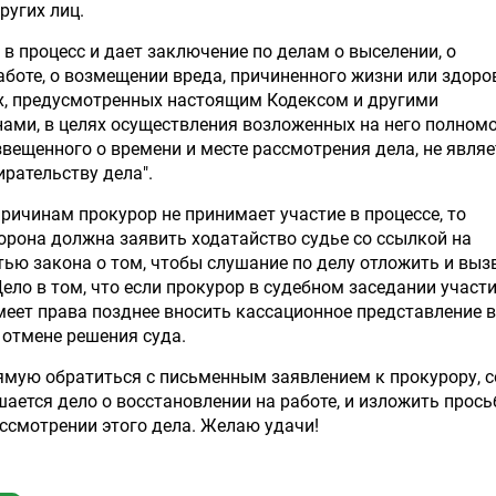
ругих лиц.
 в процесс и дает заключение по делам о выселении, о
аботе, о возмещении вреда, причиненного жизни или здоро
х, предусмотренных настоящим Кодексом и другими
ми, в целях осуществления возложенных на него полномо
звещенного о времени и месте рассмотрения дела, не являе
ирательству дела".
причинам прокурор не принимает участие в процессе, то
орона должна заявить ходатайство судье со ссылкой на
ью закона о том, чтобы слушание по делу отложить и выз
ело в том, что если прокурор в судебном заседании участи
имеет права позднее вносить кассационное представление в
отмене решения суда.
ямую обратиться с письменным заявлением к прокурору, 
ушается дело о восстановлении на работе, и изложить прось
ассмотрении этого дела. Желаю удачи!