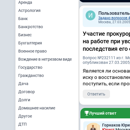
Аренда
Астрология
Пользователь
Задано вопросов 
Банк
Москва, 27.03.2005
Банкротство
Участие прокуро
Бизнес
на работе при у
Бухгалтерия
последствия его 
Военное право
Вопрос №232111 из г. М
Вождение в нетрезвом виде
опубликован 27.03.2005,
Государство
Является ли основа
Гражданство
иску о восстановле
поступить, если про
Дача
Договор
Ответить
Долги
Домашнее насилие
Лучший ответ
Другое
ДТП
Горнаков Юри
Юрист
Москва,