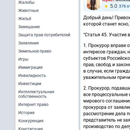
Жалобы
5.0
376 
Животные
Добрый день! Привож
Жильё
которой станет ясно,
Завещание
"Статья 45. Участие 
Защита прав потребителей
Заявления
1. Прокурор вправе о
Земельное право
интересов граждан, 
субъектов Российско
Игры
прав, свобод и зако
Иммиграция
в случае, если гражд
Инвалидность
уважительным причин
Инвестиции
2. Прокурор, подавш
Интеллектуальная
все процессуальные 
собственность
мирового соглашения
Интернет право
прокурора от заявле
История
рассмотрение дела п
представитель не зая
Конкуренция
производство по делу
Конституция