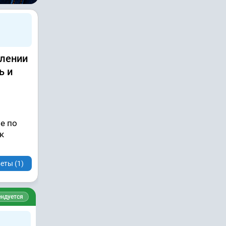
влении
ь и
е по
к
еты (1)
ндуется