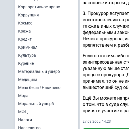
законные интересы д
Корпоративное право
3. Прокурор вступает
Коррупция
восстановлении на р
Космос
также в иных случая
Кража
федеральными закона
Неявка прокурора, и
Кредит
препятствием к разб
Криминал
Культура
Если по каким-либо 
заинтересованная ст
Курение
указанную выше стат
Материальный ущерб
процесс прокурора. Д
Медицина
принимал, то он не 
вышестоящий суд об 
Меня бесит! Накипело!
Мода
Ещё Вы можете напр
Моральный ущерб
о том, что в суде сл
принять участие в р
МФЦ
Налоги
27.03.2005, 14:23
Наследство