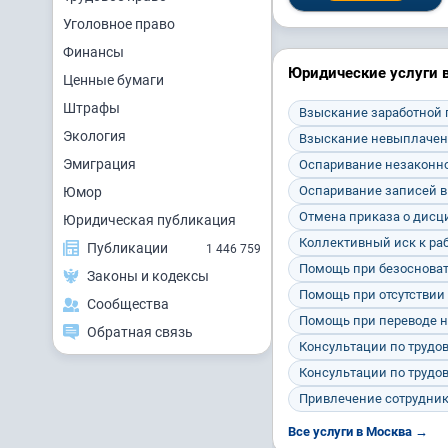
Уголовное право
Финансы
Юридические услуги 
Ценные бумаги
Штрафы
Взыскание заработной
Экология
Взыскание невыплачен
Эмиграция
Оспаривание незаконно
Оспаривание записей в
Юмор
Отмена приказа о дис
Юридическая публикация
Коллективный иск к ра
Публикации
1 446 759
Помощь при безосноват
Законы и кодексы
Помощь при отсутствии
Сообщества
Помощь при переводе н
Обратная связь
Консультации по трудо
Консультации по трудо
Привлечение сотрудник
Все услуги в Москва →