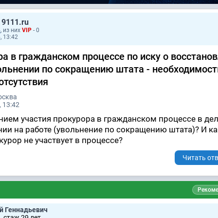
 9111.ru
4
, из них
VIP
- 0
, 13:42
ра в гражданском процессе по иску о восстано
вольнении по сокращению штата - необходимост
отсутствия
осква
 13:42
нием участия прокурора в гражданском процессе в дел
нии на работе (увольнение по сокращению штата)? И ка
курор не участвует в процессе?
Читать отв
Рекоме
й Геннадьевич
 стаж 29 лет