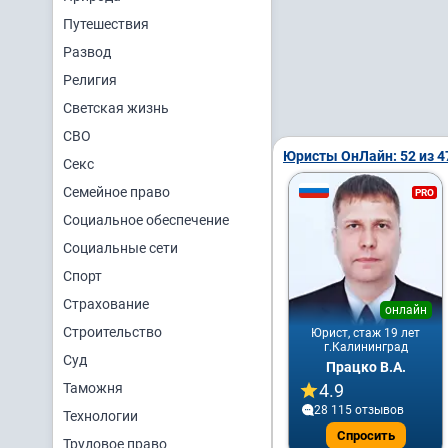
Путешествия
Развод
Религия
Светская жизнь
СВО
Юристы ОнЛайн: 52 из 4
Секс
Семейное право
PRO
Социальное обеспечение
Социальные сети
Спорт
Страхование
онлайн
Строительство
Юрист, стаж 19 лет
г.Калининград
Суд
Працко В.А.
Таможня
4.9
28 115 отзывов
Технологии
Спросить
Трудовое право