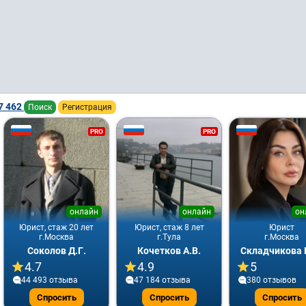
7 462
Поиск
Регистрация
PRO
PRO
онлайн
онлайн
он
Юрист, стаж 20 лет
Юрист, стаж 8 лет
Юрист
г.Москва
г.Тула
г.Москва
Соколов Д.Г.
Кочетков А.В.
Складчикова 
4.7
4.9
5
44 493 отзывa
47 184 отзывa
380 отзывов
Спросить
Спросить
Спросить