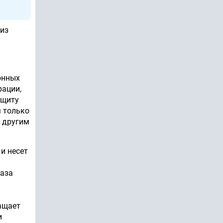
 из
онных
рации,
ащиту
м только
и другим
и несет
каза
ращает
и