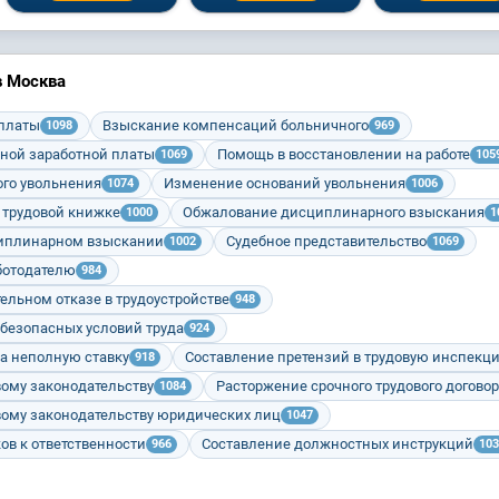
в Москва
 платы
Взыскание компенсаций больничного
1098
969
ной заработной платы
Помощь в восстановлении на работе
1069
105
го увольнения
Изменение оснований увольнения
1074
1006
 трудовой книжке
Обжалование дисциплинарного взыскания
1000
1
циплинарном взыскании
Судебное представительство
1002
1069
ботодателю
984
ельном отказе в трудоустройстве
948
 безопасных условий труда
924
а неполную ставку
Составление претензий в трудовую инспекц
918
вому законодательству
Расторжение срочного трудового догово
1084
вому законодательству юридических лиц
1047
ов к ответственности
Составление должностных инструкций
966
103