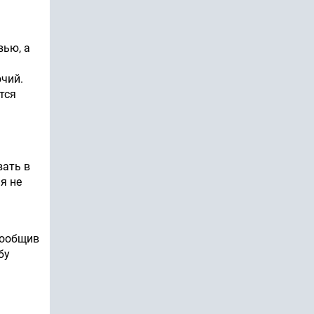
вью, а
чий.
тся
вать в
я не
сообщив
бу