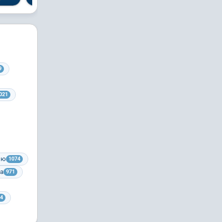
9
021
ию
1074
ра
971
4