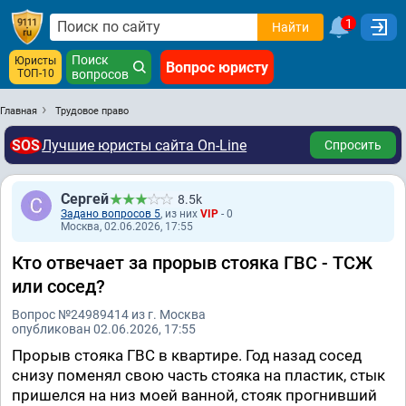
1
Найти
Поиск
Юристы
Вопрос юристу
ТОП-10
вопросов
Главная
Трудовое право
SOS
Лучшие юристы сайта On-Line
Спросить
Сергей
8.5k
Задано вопросов 5
, из них
VIP
- 0
Москва, 02.06.2026, 17:55
Кто отвечает за прорыв стояка ГВС - ТСЖ
или сосед?
Вопрос №24989414 из г. Москва
опубликован 02.06.2026, 17:55
Прорыв стояка ГВС в квартире. Год назад сосед
снизу поменял свою часть стояка на пластик, стык
пришелся на низ моей ванной, стояк прогнивший