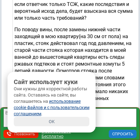
если ответчик только ТСЖ, какие последствия и
вероятный исход дела, будет взыскана вся сумма
или только часть требований?
По поводу вины, после замены нижней части
заходящей в мою квартиру(на 30 см от пола) на
пластик, стояк действовал год под давлением, на
старой части стояка которая находится в моей
ванной до вышестоящей квартиры есть следы
ржавых подтеков и стоят ремонтные хомуты 5
летней давности. Осмотров стояка после
установки хомутов не было. Другими словами
Сайт использует куки
ТСЖ было в курсе аварийного состояния этого
Они нужны для корректной работы
элемента стояка, но не предпринимало никаких
сайта. Оставаясь на сайте, вы
действий по устранению, предписанных
соглашаетесь на
использование
Правилами управления МКД.
cookie файлов и с пользовательским
соглашением
.
03.06.2026, 10:43
OK
Спросить юриста
8 800 3330265
Позвонить
Бесплатно