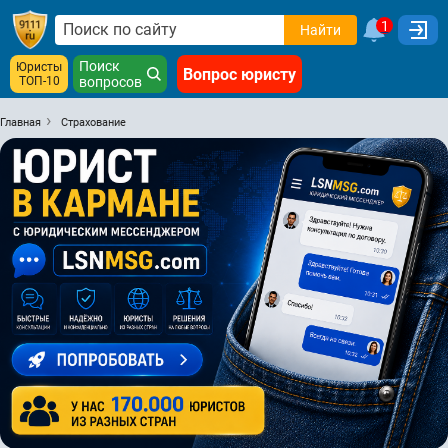
1
Найти
Поиск
Юристы
Вопрос юристу
ТОП-10
вопросов
Главная
Страхование