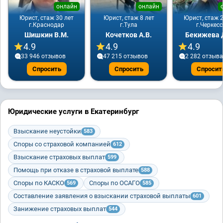
онлайн
онлайн
Юрист, стаж 30 лет
Юрист, стаж 8 лет
Юрист, стаж 2
г.Краснодар
г.Тула
г.Черкесс
Шишкин В.М.
Кочетков А.В.
Бекижева Д
4.9
4.9
4.9
33 946 отзывов
47 215 отзывов
2 282 отзывa
Спросить
Спросить
Спросит
Юридические услуги в Екатеринбург
Взыскание неустойки
583
Споры со страховой компанией
612
Взыскание страховых выплат
599
Помощь при отказе в страховой выплате
588
Споры по КАСКО
Споры по ОСАГО
569
585
Составление заявления о взыскании страховой выплаты
601
Занижение страховых выплат
544