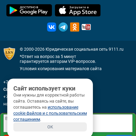
© 2000-2026
Юридическая социальная сеть 9111.ru
*Ответ на вопрос за 5 минут
гарантируется авторам VIP-вопросов.
Условия копирования материалов сайта
+7 (800) 505-91-11
Сайт использует куки
Санкт-Петербург
Они нужны для корректной работы
+7 (812) 336-92-64
сайта. Оставаясь на сайте, вы
наб. р. Фонтанки, д. 59
соглашаетесь на
использование
cookie файлов и с пользовательским
соглашением
.
OK