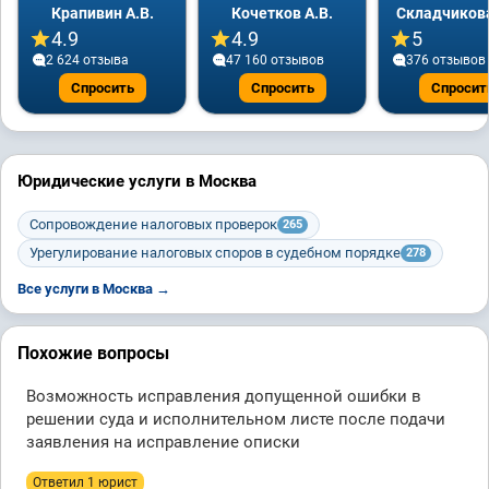
Крапивин А.В.
Кочетков А.В.
Складчикова
4.9
4.9
5
2 624 отзывa
47 160 отзывов
376 отзывов
Спросить
Спросить
Спросит
Юридические услуги в Москва
Сопровождение налоговых проверок
265
Урегулирование налоговых споров в судебном порядке
278
Все услуги в Москва →
Похожие вопросы
Возможность исправления допущенной ошибки в
решении суда и исполнительном листе после подачи
заявления на исправление описки
Ответил 1 юрист