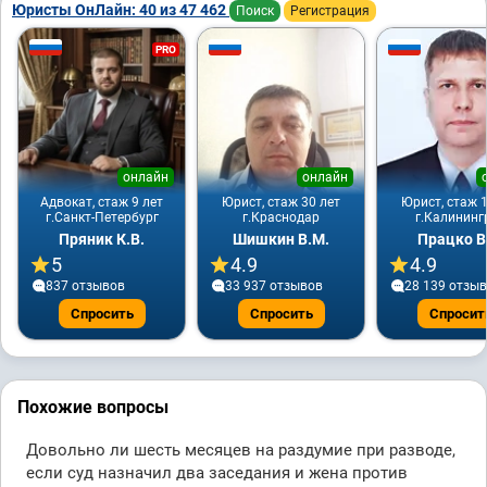
Юристы ОнЛайн: 40 из 47 462
Поиск
Регистрация
PRO
онлайн
онлайн
Адвокат, стаж 9 лет
Юрист, стаж 30 лет
Юрист, стаж 1
г.Санкт-Петербург
г.Краснодар
г.Калининг
Пряник К.В.
Шишкин В.М.
Працко В
5
4.9
4.9
837 отзывов
33 937 отзывов
28 139 отзы
Спросить
Спросить
Спросит
Похожие вопросы
Довольно ли шесть месяцев на раздумие при разводе,
если суд назначил два заседания и жена против