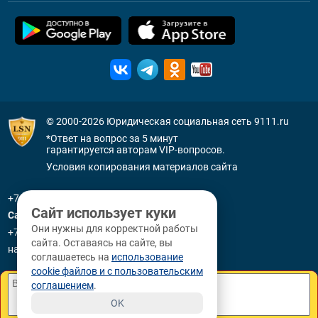
© 2000-2026
Юридическая социальная сеть 9111.ru
*Ответ на вопрос за 5 минут
гарантируется авторам VIP-вопросов.
Условия копирования материалов сайта
+7 (800) 505-91-11
Сайт использует куки
Санкт-Петербург
Они нужны для корректной работы
+7 (812) 336-92-64
сайта. Оставаясь на сайте, вы
наб. р. Фонтанки, д. 59
соглашаетесь на
использование
cookie файлов и с пользовательским
соглашением
.
OK