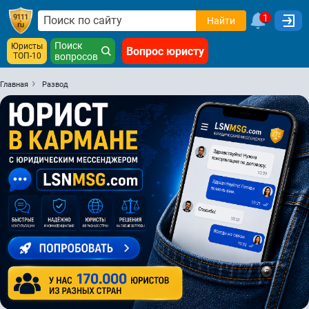
1
Найти
Поиск
Юристы
Вопрос юристу
ТОП-10
вопросов
Главная
Развод