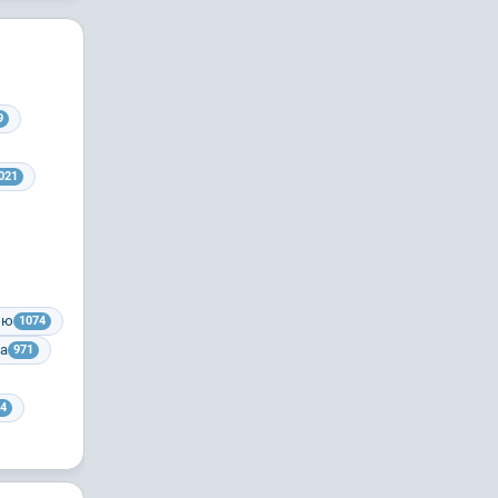
9
021
ию
1074
ра
971
4