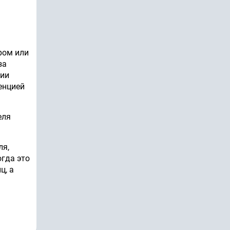
ром или
за
нии
енцией
еля
ля,
огда это
ц, а