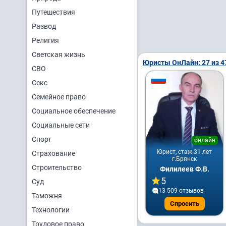
Путешествия
Развод
Религия
Светская жизнь
Юристы ОнЛайн: 27 из 4
СВО
Секс
Семейное право
Социальное обеспечение
Социальные сети
Спорт
онлайн
Юрист, стаж 31 лет
Страхование
г.Брянск
Строительство
Филилеев Ф.В.
5
Суд
13 509 отзывов
Таможня
Спросить
Технологии
Трудовое право