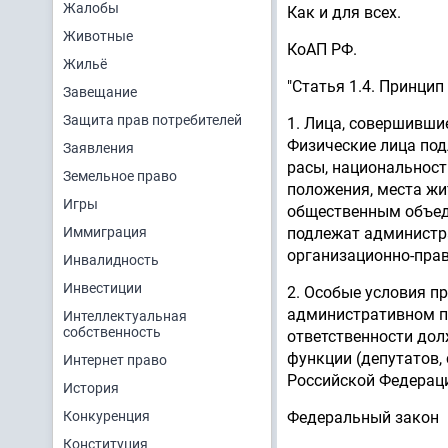
Жалобы
Как и для всех.
Животные
КоАП РФ.
Жильё
"Статья 1.4. Принци
Завещание
Защита прав потребителей
1. Лица, совершивши
Физические лица под
Заявления
расы, национальност
Земельное право
положения, места жи
Игры
общественным объеди
Иммиграция
подлежат администра
организационно-прав
Инвалидность
Инвестиции
2. Особые условия п
административном п
Интеллектуальная
собственность
ответственности до
функции (депутатов,
Интернет право
Российской Федерац
История
Конкуренция
Федеральный закон
Конституция