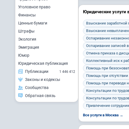
Уголовное право
Юридические услуги 
Финансы
Ценные бумаги
Взыскание заработной
Взыскание невыплачен
Штрафы
Оспаривание незаконно
Экология
Оспаривание записей в
Эмиграция
Отмена приказа о дис
Юмор
Коллективный иск к ра
Юридическая публикация
Помощь при безосноват
Публикации
1 446 412
Помощь при отсутствии
Законы и кодексы
Помощь при переводе н
Сообщества
Консультации по трудо
Обратная связь
Консультации по трудо
Привлечение сотрудник
Все услуги в Москва →