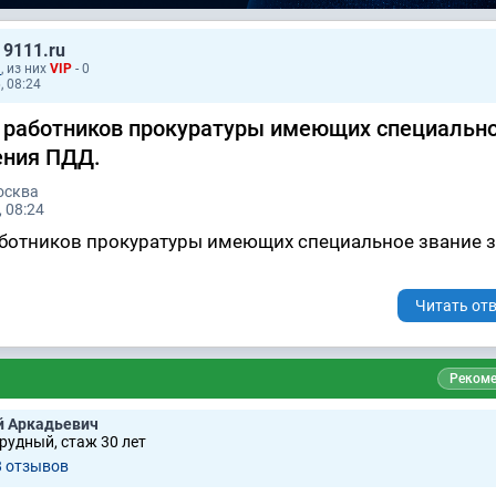
 9111.ru
1
, из них
VIP
- 0
, 08:24
 работников прокуратуры имеющих специальн
ения ПДД.
осква
 08:24
аботников прокуратуры имеющих специальное звание з
Читать отв
Рекоме
й Аркадьевич
рудный, стаж 30 лет
8 отзывов