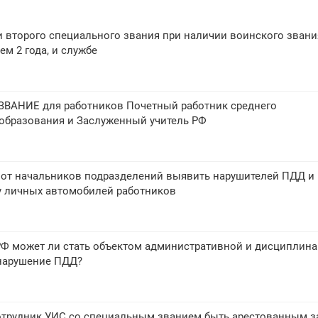
 второго специального звания при наличии воинского звани
ем 2 года, и службе
ЗВАНИЕ для работников Почетный работник среднего
образования и Заслуженный учитель РФ
т от начальников подразделений выявить нарушителей ПДД и
у личных автомобилей работников
Ф может ли стать объектом административной и дисциплин
 нарушение ПДД?
трудник УИС со специальным званием быть арестованным з