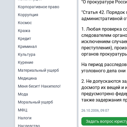
"О прокуратуре Росс
Корпоративное право
"Статья 42. Порядок
Коррупция
административной о
Космос
1. Любая проверка с
Кража
следователем органо
Кредит
исключением случаев
Криминал
преступления), прои
органов прокуратуры
Культура
Курение
На период расследов
Материальный ущерб
уголовного дела они
Медицина
2. Не допускаются з
Меня бесит! Накипело!
досмотр их вещей и 
предусмотрено федер
Мода
также задержания пр
Моральный ущерб
МФЦ
26.10.2006, 09:07
Налоги
Задать вопрос юрист
Наследство