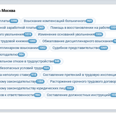
в Москва
 платы
Взыскание компенсаций больничного
1098
969
ной заработной платы
Помощь в восстановлении на работе
1069
105
го увольнения
Изменение оснований увольнения
1074
1006
 трудовой книжке
Обжалование дисциплинарного взыскания
1000
1
циплинарном взыскании
Судебное представительство
1002
1069
ботодателю
984
ельном отказе в трудоустройстве
948
 безопасных условий труда
924
а неполную ставку
Составление претензий в трудовую инспекц
918
вому законодательству
Расторжение срочного трудового догово
1084
вому законодательству юридических лиц
1047
ов к ответственности
Составление должностных инструкций
966
103