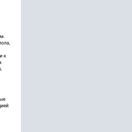
м.
пола,
и к
а
,
ные
цией