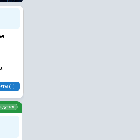
ое
а
еты (1)
ндуется