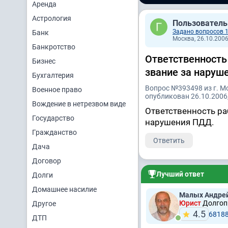
Аренда
Астрология
Пользователь
Задано вопросов 
Банк
Москва, 26.10.2006
Банкротство
Ответственность
Бизнес
звание за наруш
Бухгалтерия
Вопрос №393498 из г. М
Военное право
опубликован 26.10.2006,
Вождение в нетрезвом виде
Ответственность р
Государство
нарушения ПДД.
Гражданство
Ответить
Дача
Договор
Лучший ответ
Долги
Домашнее насилие
Малых Андре
Юрист
Долгоп
Другое
4.5
6818
ДТП