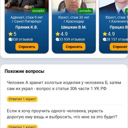
онлайн
онлайн
Адвокат, стаж 9 лет
Юрист, стаж 30 лет
Юрист, стаж 1
г.Санкт-Петербург
г.Краснодар
г.Калининг
Пряник К.В.
Шишкин В.М.
Працко В
5
4.9
4.9
838 отзывов
33 939 отзывов
28 157 отзы
Спросить
Спросить
Спросит
Похожие вопросы
Человек А хранит золотые изделия у человека Б, затем
сам их украл - вопрос к статье 306 части 1 УК РФ
Ответил 1 юрист
Если я хочу проучить одного человека, украсть
дорогую ему вещь и выбросить, что мне за это будет?
Ответил 1 юрист