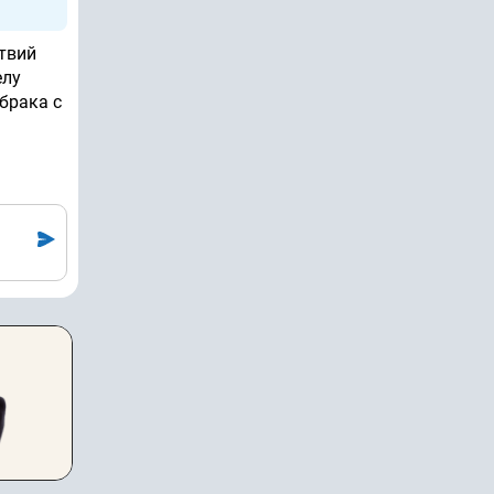
ствий
елу
брака с