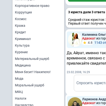
Корпоративное право
3 юристa дали 3 ответa
Коррупция
Космос
Средний стаж юристов: 
Первый ответ получен ч
Кража
Кредит
Калинина Ольг
Адвокат
из го
Криминал
4.8
1143 о
Культура
Курение
Да, Айрат, именно та
временное, связано с
Материальный ущерб
привлекайте свидетел
Медицина
Меня бесит! Накипело!
23.02.2008, 16:29
Мода
Спросить юрист
Моральный ущерб
МФЦ
Налоги
Ларионов Анд
Адвокат
из го
Наследство