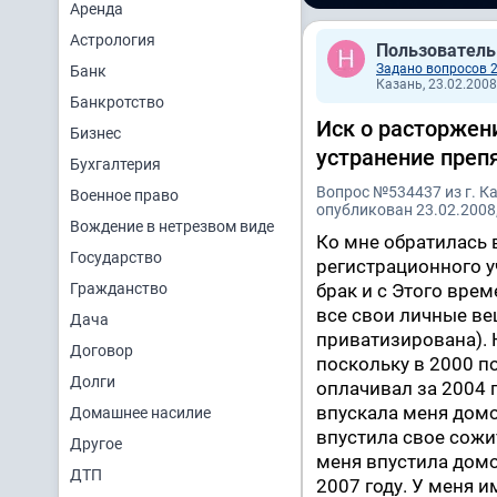
Аренда
Астрология
Пользователь
Задано вопросов 
Банк
Казань, 23.02.2008
Банкротство
Иск о расторжен
Бизнес
устранение преп
Бухгалтерия
Вопрос №534437 из г. К
Военное право
опубликован 23.02.2008,
Вождение в нетрезвом виде
Ко мне обратилась 
Государство
регистрационного уч
Гражданство
брак и с Этого врем
все свои личные ве
Дача
приватизирована). 
Договор
поскольку в 2000 по
Долги
оплачивал за 2004 г
впускала меня домой
Домашнее насилие
впустила свое сожи
Другое
меня впустила домо
ДТП
2007 году. У меня и