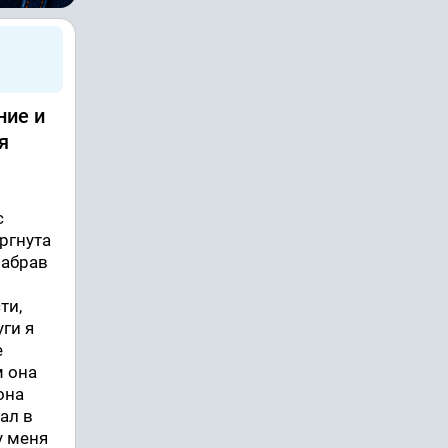
ние и
я
с
оргнута
забрав
ти,
уги я
е
м она
она
ал в
у меня