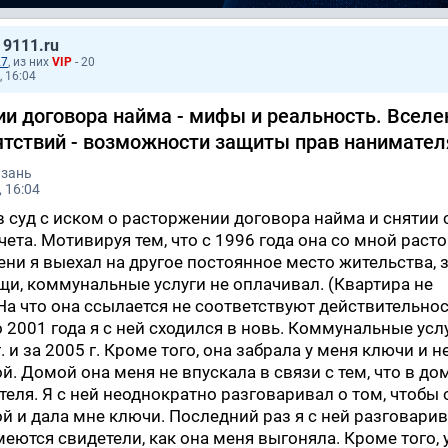
 9111.ru
27
, из них
VIP
- 20
, 16:04
ии договора найма - мифы и реальность. Вселе
ятствий - возможности защиты прав нанимател
азань
 16:04
в суд с иском о расторжении договора найма и снятии 
ета. Мотивируя тем, что с 1996 года она со мной раст
ени я выехал на другое постоянное место жительства, 
щи, коммунальные услуги не оплачивал. (Квартира не
На что она ссылается не соответствуют действительнос
 2001 года я с ней сходился в новь. Коммунальные усл
. и за 2005 г. Кроме того, она забрала у меня ключи и н
. Домой она меня не впускала в связи с тем, что в до
теля. Я с ней неоднократно разговаривал о том, чтобы 
й и дала мне ключи. Последний раз я с ней разговарив
меются свидетели, как она меня выгоняла. Кроме того, 