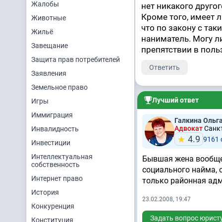
Жалобы
нет никакого друго
Кроме того, имеет л
Животные
что по закону с та
Жильё
наниматель. Могу л
Завещание
препятствии в пол
Защита прав потребителей
Ответить
Заявления
Земельное право
Лучший ответ
Игры
Иммиграция
Галкина Ольг
Адвокат
Санкт
Инвалидность
4.9
9161 
Инвестиции
Интеллектуальная
Бывшая жена вообще 
собственность
социального найма, 
Интернет право
только районная ад
История
23.02.2008, 19:47
Конкуренция
Задать вопрос юрист
Конституция