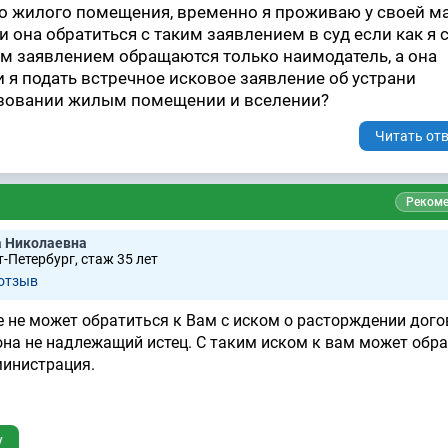
го жилого помещения, временно я проживаю у своей ма
и она обратиться с таким заявлением в суд если как я
ким заявлением обращаются только наимодатель, а она
и я подать встречное исковое заявление об устрани
ьзовании жилым помещении и вселении?
Читать отв
Рекоме
а Николаевна
-Петербург, стаж 35 лет
отзыв
не может обратиться к Вам с иском о расторждении дого
она не надлежащий истец. С таким иском к вам может обр
министрация.
у