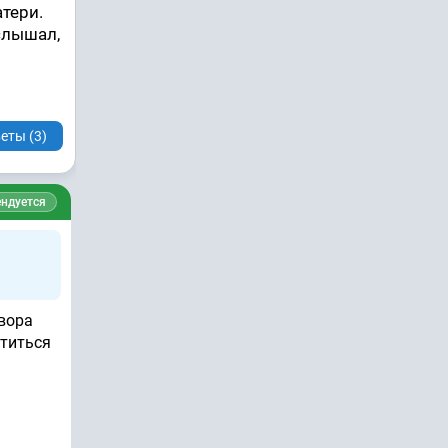
тери.
 слышал,
еты (3)
ндуется
вора
атиться