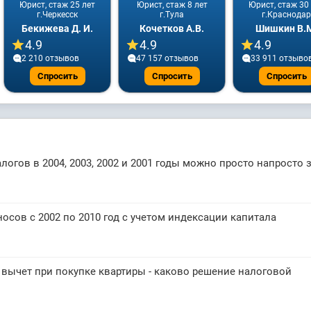
Юрист, стаж 25 лет
Юрист, стаж 8 лет
Юрист, стаж 30
г.Черкесск
г.Тула
г.Краснодар
Бекижева Д. И.
Кочетков А.В.
Шишкин В.
4.9
4.9
4.9
2 210 отзывов
47 157 отзывов
33 911 отзыво
Спросить
Спросить
Спросить
алогов в 2004, 2003, 2002 и 2001 годы можно просто напросто 
осов с 2002 по 2010 год с учетом индексации капитала
вычет при покупке квартиры - каково решение налоговой