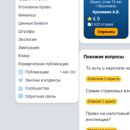
Юрист, стаж 15 лет
г.Ярославль
Уголовное право
Крапивин А.В.
Финансы
4.9
Ценные бумаги
2 622 отзывa
Штрафы
Спросить
Экология
Эмиграция
Юмор
Похожие вопросы
Юридическая публикация
То есть о неуплате н
Публикации
1 446 392
Ответили 2 юристa
Законы и кодексы
Сообщества
Сумма страховых взн
Обратная связь
Ответил 1 юрист
Право на налоговый 
инспекции?