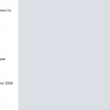
имость
дам
юле 2008