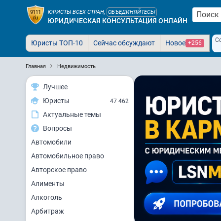
ЮРИСТЫ ВСЕХ СТРАН,
ОБЪЕДИНЯЙТЕСЬ!
ЮРИДИЧЕСКАЯ КОНСУЛЬТАЦИЯ ОНЛАЙН
С
Юристы ТОП-10
Сейчас обсуждают
Новое
+256
Главная
Недвижимость
Лучшее
Юристы
47 462
Актуальные темы
Вопросы
Автомобили
Автомобильное право
Авторское право
Алименты
Алкоголь
Арбитраж