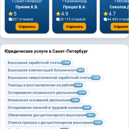
г.Санкт-Петербург
г.Калининград
г.Москв
Пряник К.В.
Працко В.А.
Соколов Д
5
4.9
4.7
837 отзывов
28 115 отзывов
44 493 отзы
Спросить
Спросить
Спросит
Юридические услуги в Санкт-Петербург
Взыскание заработной платы
1098
Взыскание компенсаций больничного
969
Взыскание невыплаченной заработной платы
1069
Помощь в восстановлении на работе
1059
Оспаривание незаконного увольнения
1074
Изменение оснований увольнения
1006
Оспаривание записей в трудовой книжке
1000
Обжалование дисциплинарного взыскания
1021
Отмена приказа о дисциплинарном взыскании
1002