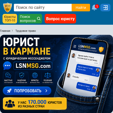
1
Найти
Поиск
Юристы
Вопрос юристу
ТОП-10
вопросов
Главная
Трудовое право