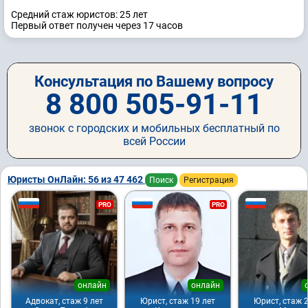
Средний стаж юристов: 25 лет
Первый ответ получен через 17 часов
Консультация по Вашему вопросу
8 800 505-91-11
звонок с городских и мобильных бесплатный по
всей России
Юристы ОнЛайн: 56 из 47 462
Поиск
Регистрация
PRO
PRO
онлайн
онлайн
Адвокат, стаж 9 лет
Юрист, стаж 19 лет
Юрист, стаж 2