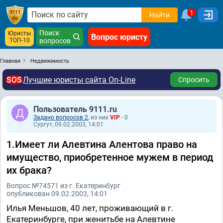
1
Найти
Поиск
Юристы
Вопрос юристу
ТОП-10
вопросов
Главная
Недвижимость
SOS
Лучшие юристы сайта On-Line
Спросить
Пользователь 9111.ru
Задано вопросов 2
, из них
VIP
- 0
Сургут, 09.02.2003, 14:01
1.Имеет ли Алевтина Алентова право на
имущество, приобретенное мужем в период
их брака?
Вопрос №74571 из г. Екатеринбург
опубликован 09.02.2003, 14:01
Илья Меньшов, 40 лет, проживающий в г.
Екатеринбурге, при женитьбе на Алевтине