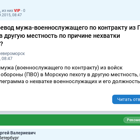
4
, из них
VIP
- 0
.2015, 08:47
евод мужа-военнослужащего по контракту из 
в другую местность по причине нехватки
?
Североморск
 08:47
 мужа (военнослужащего по контракту) из войск
бороны (ПВО) в Морскую пехоту в другую местность, 
елеграмма о нехватке военнослужащих и его должность
Читать отв
Рекоме
ргей Валериевич
Петербург