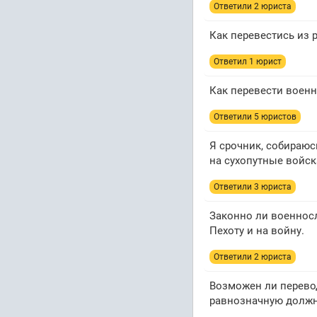
Ответили 2 юристa
Как перевестись из 
Ответил 1 юрист
Как перевести военн
Ответили 5 юристов
Я срочник, собираюс
на сухопутные войск
Ответили 3 юристa
Законно ли военносл
Пехоту и на войну.
Ответили 2 юристa
Возможен ли перевод
равнозначную должно