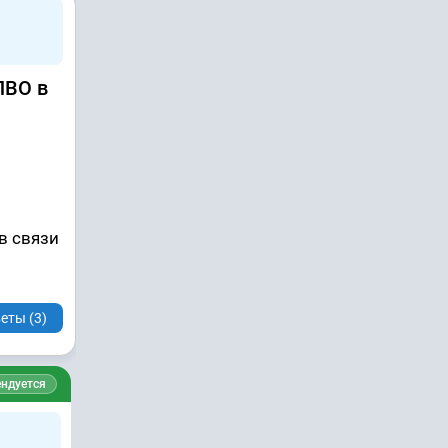
ПВО в
в связи
еты (3)
ндуется