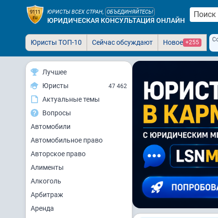
ЮРИСТЫ ВСЕХ СТРАН,
ОБЪЕДИНЯЙТЕСЬ!
ЮРИДИЧЕСКАЯ КОНСУЛЬТАЦИЯ ОНЛАЙН
С
Юристы ТОП-10
Сейчас обсуждают
Новое
+255
Лучшее
Юристы
47 462
Актуальные темы
Вопросы
Автомобили
Автомобильное право
Авторское право
Алименты
Алкоголь
Арбитраж
Аренда