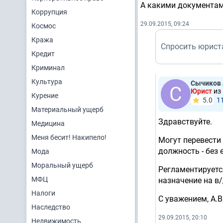
А какими документами
Коррупция
29.09.2015, 09:24
Космос
Кража
Спросить юрист
Кредит
Криминал
Культура
Сычиков 
Юрист
из
Курение
5.0
1
Материальный ущерб
Здравствуйте.
Медицина
Меня бесит! Накипело!
Могут перевести
должность - без 
Мода
Моральный ущерб
Регламентируетс
МФЦ
назначение на в
Налоги
С уважением, А.В
Наследство
29.09.2015, 20:10
Недвижимость