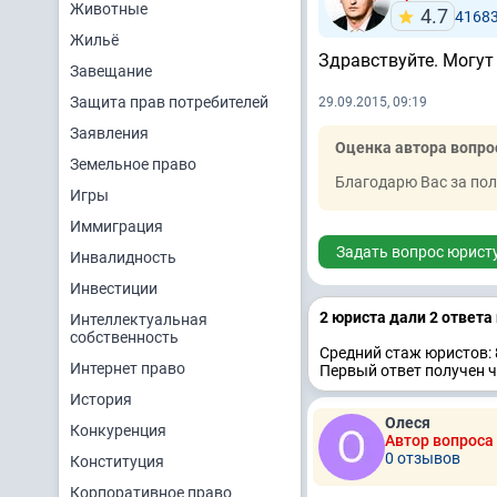
Животные
4.7
4168
Жильё
Здравствуйте. Могут 
Завещание
Защита прав потребителей
29.09.2015, 09:19
Заявления
Оценка автора вопро
Земельное право
Благодарю Вас за по
Игры
Иммиграция
Задать вопрос юрист
Инвалидность
Инвестиции
2 юристa дали 2 ответa
Интеллектуальная
собственность
Средний стаж юристов: 
Интернет право
Первый ответ получен 
История
Олеся
Конкуренция
Автор вопроса
0 отзывов
Конституция
Корпоративное право