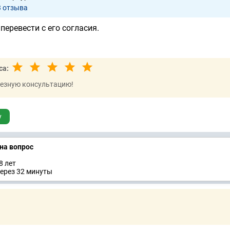
3 отзывa
перевести с его согласия.
са:
лезную консультацию!
у
 на вопрос
8 лет
через 32 минуты