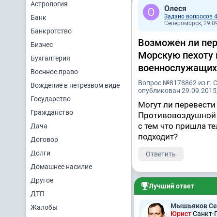
Астрология
Олеся
Задано вопросов 
Банк
Североморск, 29.09
Банкротство
Возможен ли пер
Бизнес
Морскую пехоту 
Бухгалтерия
военнослужащих
Военное право
Вопрос №8178862 из г. 
Вождение в нетрезвом виде
опубликован 29.09.2015,
Государство
Могут ли перевести
Гражданство
Противовоздушной о
с тем что пришла т
Дача
подходит?
Договор
Долги
Ответить
Домашнее насилие
Другое
Лучший ответ
ДТП
Мышьяков Се
Жалобы
Юрист
Санкт-