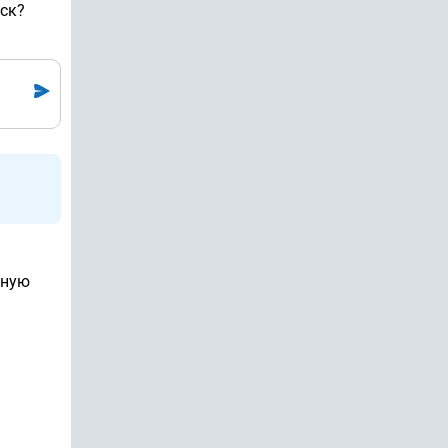
йск?
вную