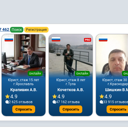
7 462
Поиск
Регистрация
PRO
онлайн
онлайн
он
Юрист, стаж 15 лет
Юрист, стаж 8 лет
Юрист, стаж 30
г.Ярославль
г.Тула
г.Краснодар
Крапивин А.В.
Кочетков А.В.
Шишкин В.
4.9
4.9
4.9
2 625 отзывов
47 162 отзывa
33 915 отзыво
Спросить
Спросить
Спросить