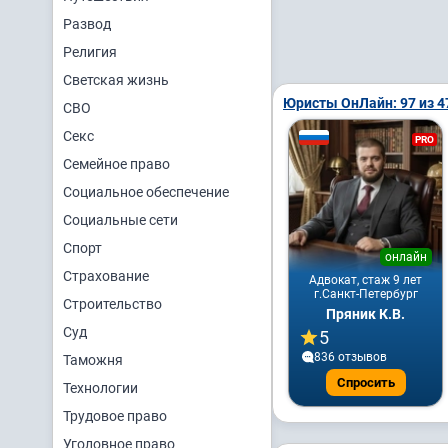
Развод
Религия
Светская жизнь
Юристы ОнЛайн: 97 из 4
СВО
Секс
PRO
Семейное право
Социальное обеспечение
Социальные сети
Спорт
онлайн
Страхование
Адвокат, стаж 9 лет
г.Санкт-Петербург
Строительство
Пряник К.В.
Суд
5
836 отзывов
Таможня
Спросить
Технологии
Трудовое право
Уголовное право