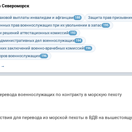
в Североморск
раховой выплаты инвалидам и афганцам
Защита прав призывни
188
нных прав военнослужащих при их увольнении в запас
195
и решений аттестационных комиссий
193
административных дел военнослужащих
194
ких заключений военно-врачебных комиссий
196
оров военнослужащих
196
к →
еревода военнослужащих по контракту в морскую пехоту
ствия для перевода из морской пехоты в ВДВ на вышестоящ