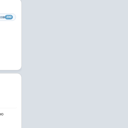
ков
200
ую