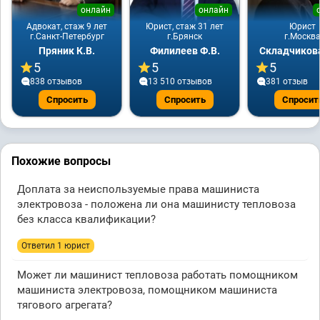
онлайн
онлайн
Адвокат, стаж 9 лет
Юрист, стаж 31 лет
Юрист
г.Санкт-Петербург
г.Брянск
г.Москв
Пряник К.В.
Филилеев Ф.В.
Складчикова
5
5
5
838 отзывов
13 510 отзывов
381 отзыв
Спросить
Спросить
Спросит
Похожие вопросы
Доплата за неиспользуемые права машиниста
электровоза - положена ли она машинисту тепловоза
без класса квалификации?
Ответил 1 юрист
Может ли машинист тепловоза работать помощником
машиниста электровоза, помощником машиниста
тягового агрегата?