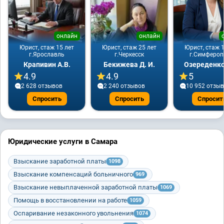
онлайн
онлайн
Юрист, стаж 15 лет
Юрист, стаж 25 лет
Юрист, стаж 1
г.Ярославль
г.Черкесск
г.Симфероп
Крапивин А.В.
Бекижева Д. И.
Озереденко
4.9
4.9
5
2 628 отзывов
2 240 отзывов
10 952 отзы
Спросить
Спросить
Спросит
Юридические услуги в Самара
Взыскание заработной платы
1098
Взыскание компенсаций больничного
969
Взыскание невыплаченной заработной платы
1069
Помощь в восстановлении на работе
1059
Оспаривание незаконного увольнения
1074