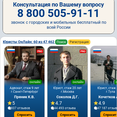
Консультация по Вашему вопросу
8 800 505-91-11
звонок с городских и мобильных бесплатный по
всей России
Юристы ОнЛайн: 60 из 47 462
Поиск
Регистрация
PRO
PRO
онлайн
онлайн
Адвокат, стаж 9 лет
Юрист, стаж 20 лет
Юрист, стаж 
г.Санкт-Петербург
г.Москва
г.Тула
Пряник К.В.
Соколов Д.Г.
Кочетков 
5
4.7
4.9
837 отзывов
44 493 отзывa
47 187 отзы
Спросить
Спросить
Спросит