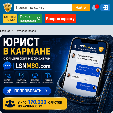
1
Найти
Поиск
Юристы
Вопрос юристу
ТОП-10
вопросов
Главная
Трудовое право