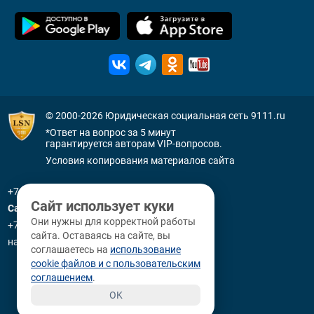
1-284/2023
© 2000-2026
Юридическая социальная сеть 9111.ru
*Ответ на вопрос за 5 минут
гарантируется авторам VIP-вопросов.
Условия копирования материалов сайта
+7 (800) 505-91-11
Сайт использует куки
Санкт-Петербург
Они нужны для корректной работы
+7 (812) 336-92-64
сайта. Оставаясь на сайте, вы
наб. р. Фонтанки, д. 59
соглашаетесь на
использование
cookie файлов и с пользовательским
соглашением
.
OK