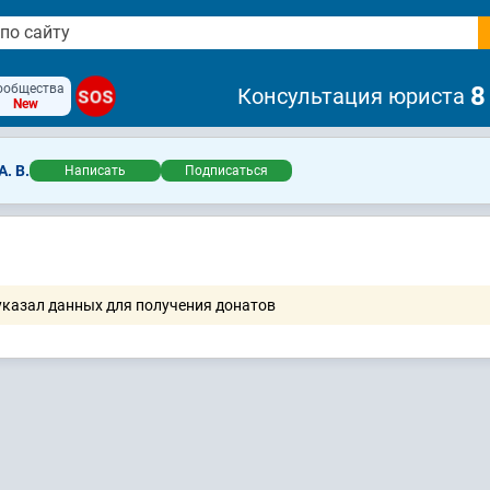
ообщества
8
Консультация юриста
SOS
New
. В.
Написать
Подписаться
указал данных для получения донатов