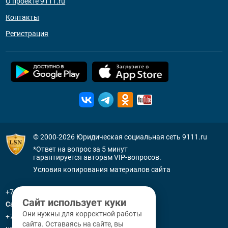
О проекте 9111.ru
Контакты
Регистрация
© 2000-2026
Юридическая социальная сеть 9111.ru
*Ответ на вопрос за 5 минут
гарантируется авторам VIP-вопросов.
Условия копирования материалов сайта
+7 (800) 505-91-11
Сайт использует куки
Санкт-Петербург
Они нужны для корректной работы
+7 (812) 336-92-64
сайта. Оставаясь на сайте, вы