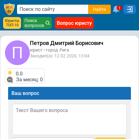
1
Найти
Поиск
Юристы
Вопрос юристу
ТОП-10
вопросов
Петров Дмитрий Борисович
юрист • город
Рига
Заходил(а): 12.02.2020, 13:04
0.0
За месяц: 0
Ваш вопрос