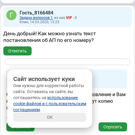
Гость_8166484
Задано вопросов 1
, из них
VIP
- 0
Клин, 14.03.2020, 13:23
День добрый! Как можно узнать текст
постановления об АП по его номеру?
Ответить
Баранникова Татьяна Николаевна
Сайт использует куки
Юрист
из города Москва, стаж 40 лет
4.7
26229 отзывов
Они нужны для корректной работы
сайта. Оставаясь на сайте, вы
Обратитесь в орган, вынесший постановление и Вам
соглашаетесь на
использование
предоставят информацию или выдадут копию
cookie файлов и с пользовательским
постановления.
соглашением
.
OK
14.03.2020, 23:59
Ответить
Спросить