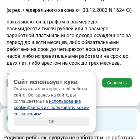
(в ред. Федерального закона от 08.12.2003 N 162-ФЗ)
наказываются штрафом в размере до
восьмидесяти тысяч рублей или в размере
заработной платы или иного дохода осужденного за
период до шести месяцев, либо обязательными
работами на срок до четырехсот восьмидесяти
часов, либо исправительными работами на срок до
двух лет, либо арестом на срок до трех месяцев.
05.09.2014, 15:37
Сайт использует куки
Ответить
Спросить
Они нужны для корректной работы
сайта. Оставаясь на сайте, вы
соглашаетесь на
использование
cookie файлов и с пользовательским
соглашением
.
Алексей Игоревич
Задано вопросов 14
OK
, из них
VIP
- 0
Екатеринбург, 05.09.2014, 15:04
Родился ребёнок, супруга не работает и не работала