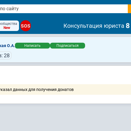
ообщества
8
Консультация юриста
SOS
New
ая О.А.
Написать
Подписаться
: 28
указал данных для получения донатов