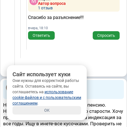
Автор вопроса
1 отзыв
Спасибо за разъяснение!!!
вчера, 18:10
Ответить
Спросить
Сайт использует куки
Они нужны для корректной работы
Лариса
171.0k
сайта. Оставаясь на сайте, вы
Задано вопросов 23
, из них
VIP
- 0
соглашаетесь на
использование
Калининград, вчера, 15:46
cookie файлов и с пользовательским
соглашением
.
Надо самим научится просчитывать пенсию.
OK
Например, яс 2001 года на пенсии по старости. Хочу
проверить, правильно ли проведена индексация за
все годы. Ищу в инете-все кусочками. Проверить не