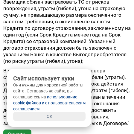
Заемщик обязан застраховать ТС от рисков
повреждения, утраты (гибели), угона на страховую
сумму, не превышающую размера оеспеченного
залогом требования, в эквиваленте валюты
Кредита по договору страхования, заключенному на
один год (если Срок Кредита менее года на Срок
Кредита) со страховой компанией. Указанный
договор страхования должен быть заключен с
указанием Банка в качестве Выгодоприобретателя
(по риску утраты (гибели), угона);
В случае прекращения действия договора
страхования ТС от рисков полной гибели (утраты),
Сайт использует куки
угона, повреждения до истечения срока действия
Они нужны для корректной работы
Договора, за исключением случаев утраты (гибели),
сайта. Оставаясь на сайте, вы
угона предмета залога. Заемщик обязан в течении
соглашаетесь на
использование
10 (десяти) рабочих дней после даты окончания
cookie файлов и с пользовательским
соглашением
.
действия договора страхования предоставить
Банку копию нового договора страхования,
OK
закюченного на условиях, изложенных в Договоре."