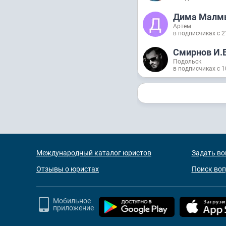
Дима Малм
Артем
в подписчиках с 2
Смирнов И.В
Подольск
в подписчиках с 1
Международный каталог юристов
Задать во
Отзывы о юристах
Поиск во
Мобильное
приложение