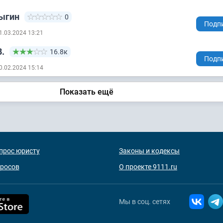
ыгин
0
Подп
1.03.2024 13:21
.
16.8к
Подп
0.02.2024 15:14
Показать ещё
прос юристу
Законы и кодексы
просов
О проекте 9111.ru
Мы в соц. сетях