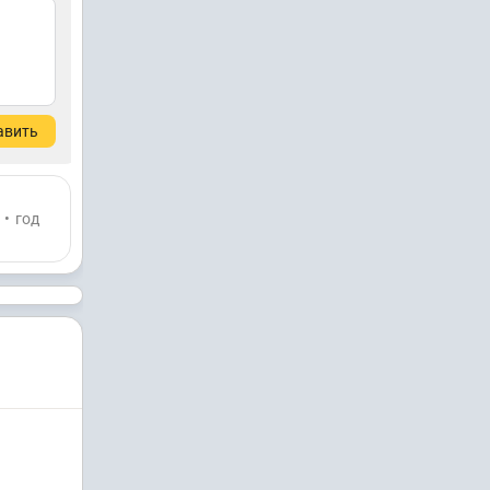
авить
•
год