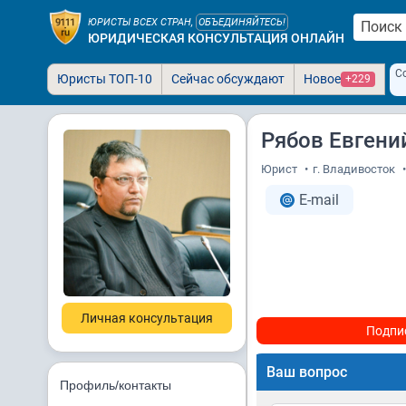
ЮРИСТЫ ВСЕХ СТРАН,
ОБЪЕДИНЯЙТЕСЬ!
ЮРИДИЧЕСКАЯ КОНСУЛЬТАЦИЯ ОНЛАЙН
С
Юристы ТОП-10
Сейчас обсуждают
Новое
+229
Рябов Евгени
Юрист
•
г. Владивосток
•
E-mail
Личная консультация
Подпи
Ваш вопрос
Профиль/контакты