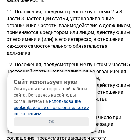
задолженность.
11. Положения, предусмотренные пунктами 2 и 3
части 3 настоящей статьи, устанавливающие
ограничения частоты взаимодействия с должником,
применяются кредитором или лицом, действующим
от его имени и (или) в его интересах, в отношении
каждого самостоятельного обязательства
должника.
12. Положения, предусмотренные пунктом 2 части 5
настоящей статьи, устанавливающие ограничения
частоты взаимодействия с должником,
Сайт использует куки
применяются кредитором или лицом, действующим
Они нужны для корректной работы
от его имени и (или) в его интересах, в отношении
сайта. Оставаясь на сайте, вы
каждого самостоятельного обязательства
соглашаетесь на
использование
должника.
cookie файлов и с пользовательским
соглашением
.
13. Должник и кредитор вправе, в том числе при
OK
проведении переговоров о реструктуризации
просроченной задолженности, заключить
соглашение, предусматривающее частоту