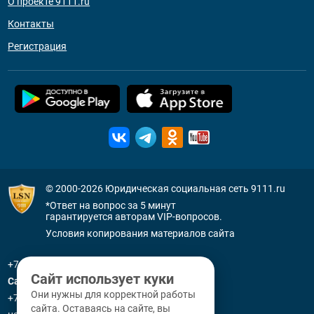
О проекте 9111.ru
Контакты
Регистрация
© 2000-2026
Юридическая социальная сеть 9111.ru
*Ответ на вопрос за 5 минут
гарантируется авторам VIP-вопросов.
Условия копирования материалов сайта
+7 (800) 505-91-11
Сайт использует куки
Санкт-Петербург
Они нужны для корректной работы
+7 (812) 336-92-64
сайта. Оставаясь на сайте, вы