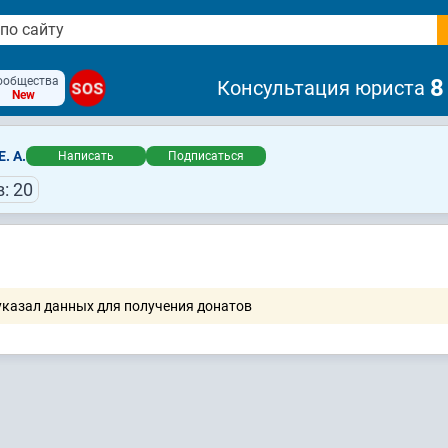
ообщества
8
Консультация юриста
SOS
New
. А.
Написать
Подписаться
: 20
указал данных для получения донатов