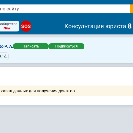
ообщества
8
Консультация юриста
SOS
New
о Р. А.
Написать
Подписаться
: 4
указал данных для получения донатов