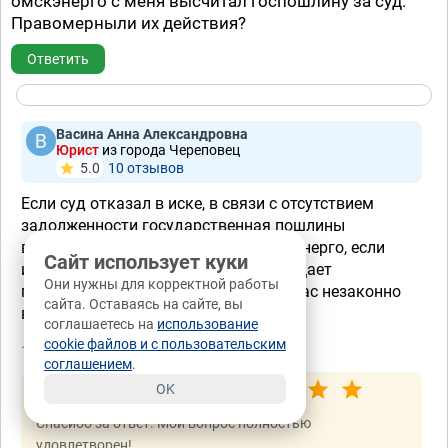
омскэнерго с меня высчитал госпошлину за суд.
Правомерныли их действия?
Ответить
Васина Анна Александровна
Юрист
из города Череповец
5.0
10 отзывов
Если суд отказал в иске, в связи с отсутствием
задолженности государственная пошлины
взыскивается с истца, то есть с Омсэнерго, если
Сайт использует куки
истец отказался от иска, суд возвращает
Они нужны для корректной работы
государственную пошлину истцу. С Вас незаконно
сайта. Оставаясь на сайте, вы
взыскали.
соглашаетесь на
использование
cookie файлов и с пользовательским
18.03.2019, 15:02
соглашением
.
OK
Оценка автора вопроса:
Спасибо за ответ. Мой вопрос полностью
удовлетворен!