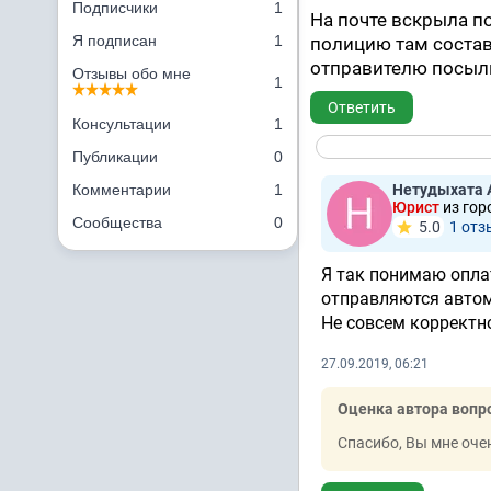
Подписчики
1
На почте вскрыла по
Я подписан
1
полицию там состав
отправителю посыл
Отзывы обо мне
1
Ответить
Консультации
1
Публикации
0
Комментарии
1
Нетудыхата 
Юрист
из гор
Сообщества
0
5.0
1 отз
Я так понимаю опла
отправляются автом
Не совсем корректн
27.09.2019, 06:21
Оценка автора вопр
Спасибо, Вы мне оче