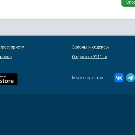
Спр
прос юристу
Законы и кодексы
просов
О проекте 9111.ru
Мы в соц. сетях