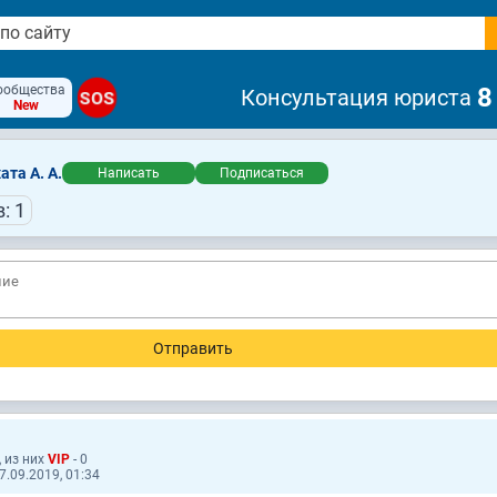
ообщества
8
Консультация юриста
SOS
New
та А. А.
Написать
Подписаться
: 1
, из них
VIP
- 0
.09.2019, 01:34