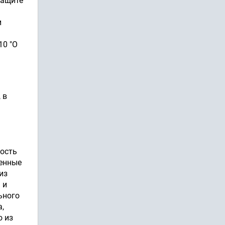
защите
и
10 "О
 в
ность
венные
из
 и
ьного
,
о из