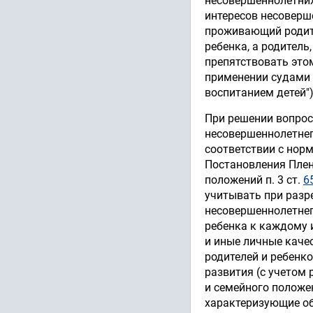
несовершеннолетних д
интересов несоверш
проживающий родите
ребенка, а родитель
препятствовать этом
применении судами 
воспитанием детей")
При решении вопрос
несовершеннолетнего
соответствии с норма
Постановления Плену
положений п. 3 ст.
6
учитывать при разр
несовершеннолетнег
ребенка к каждому и
и иные личные каче
родителей и ребенк
развития (с учетом 
и семейного положен
характеризующие об