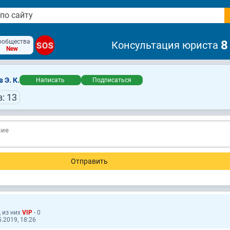
ообщества
8
Консультация юриста
SOS
New
 Э. К.
Написать
Подписаться
: 13
, из них
VIP
- 0
.2019, 18:26