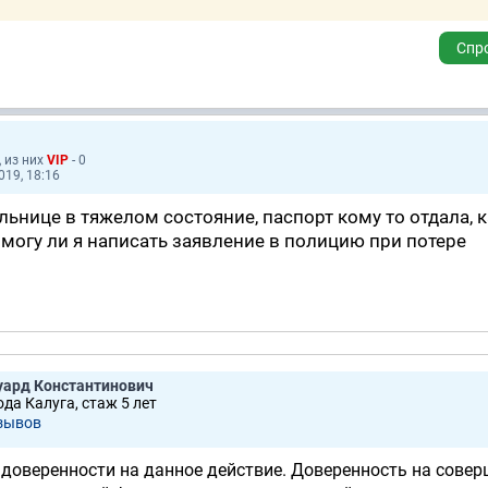
Спр
, из них
VIP
- 0
019, 18:16
льнице в тяжелом состояние, паспорт кому то отдала, к
могу ли я написать заявление в полицию при потере
уард Константинович
ода Калуга, стаж 5 лет
зывов
 доверенности на данное действие. Доверенность на сове