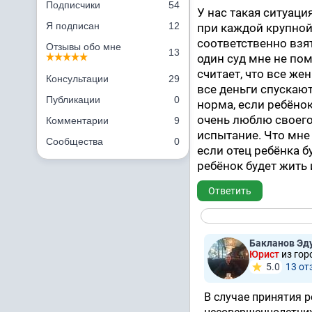
Подписчики
54
У нас такая ситуация
Я подписан
12
при каждой крупной
соответственно взят
Отзывы обо мне
13
один суд мне не по
считает, что все же
Консультации
29
все деньги спускают
Публикации
0
норма, если ребёнок
очень люблю своего
Комментарии
9
испытание. Что мне 
Сообщества
0
если отец ребёнка б
ребёнок будет жить и
Ответить
Бакланов Эд
Юрист
из гор
5.0
13 от
В случае принятия 