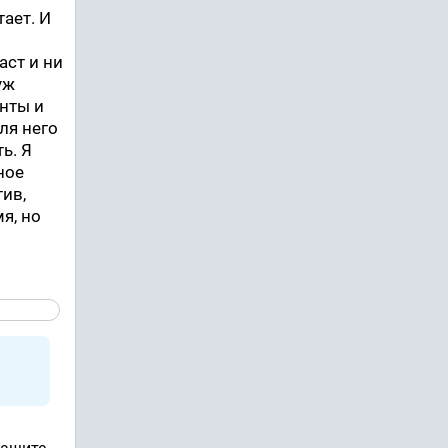
тает. И
аст и ни
уж
енты и
ля него
ь. Я
ное
тив,
я, но