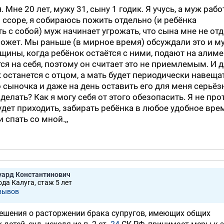
. Мне 20 лет, мужу 31, сыну 1 годик. Я учусь, а муж рабо
 ссоре, я собираюсь пожить отдельно (и ребёнка
ь с собой) муж начинает угрожать, что сына мне не отд
может. Мы раньше (в мирное время) обсуждали это и м
нщины, когда ребёнок остаётся с ними, подают на алим
ся на себя, поэтому он считает это не приемлемым. И д
 останется с отцом, а мать будет периодически навещат
 сыночка и даже на день оставить его для меня серьёз
делать? Как я могу себя от этого обезопасить. Я не про
удет приходить, забирать ребёнка в любое удобное врем
 спать со мной.,,
уард Константинович
ода Калуга, стаж 5 лет
зывов
решения о расторжении брака супругов, имеющих общих