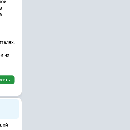
ной
в
а
италях,
и их
осить
ашей