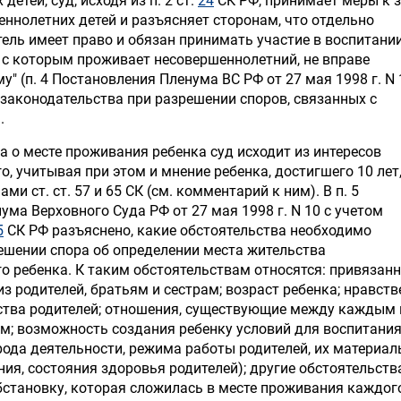
етей, суд, исходя из п. 2 ст.
24
СК РФ, принимает меры к 
еннолетних детей и разъясняет сторонам, что отдельно
ль имеет право и обязан принимать участие в воспитани
, с которым проживает несовершеннолетний, не вправе
у" (п. 4 Постановления Пленума ВС РФ от 27 мая 1998 г. N 
законодательства при разрешении споров, связанных с
.
а о месте проживания ребенка суд исходит из интересов
, учитывая при этом и мнение ребенка, достигшего 10 лет,
ми ст. ст. 57 и 65 СК (см. комментарий к ним). В п. 5
ма Верховного Суда РФ от 27 мая 1998 г. N 10 с учетом
5
СК РФ разъяснено, какие обстоятельства необходимо
ешении спора об определении места жительства
о ребенка. К таким обстоятельствам относятся: привязан
з родителей, братьям и сестрам; возраст ребенка; нравст
ства родителей; отношения, существующие между каждым 
ом; возможность создания ребенку условий для воспитания
рода деятельности, режима работы родителей, их материал
ия, состояния здоровья родителей); другие обстоятельства
становку, которая сложилась в месте проживания каждог