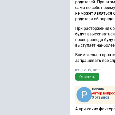
родителей. При это
само по себе преим
не может являться 
родителя об определ
При расторжении бра
будут взыскиваться 
после развода буду
выступает наиболее
Внимательно прочтит
запрашивать все сп
09.05.2019, 18:35
Ответить
Регина
Автор вопро
0 отзывов
А при каких факторо