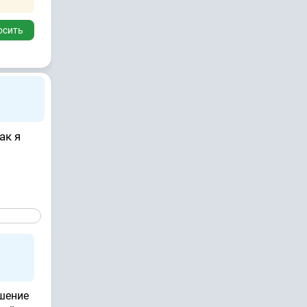
осить
ак я
ршение