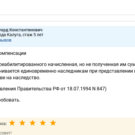
уард Константинович
ода Калуга, стаж 5 лет
зывов
омпенсации
 реабилитированного начисленная, но не полученная им су
чивается единовременно наследникам при представлении
ве на наследство.
новления Правительства РФ от 18.07.1994 N 847)
робовать.
оса:
совет!