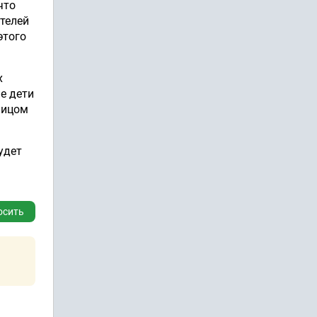
что
телей
этого
х
е дети
лицом
удет
осить