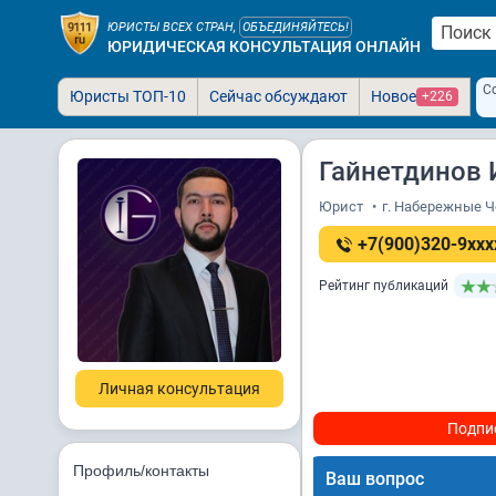
ЮРИСТЫ ВСЕХ СТРАН,
ОБЪЕДИНЯЙТЕСЬ!
ЮРИДИЧЕСКАЯ КОНСУЛЬТАЦИЯ ОНЛАЙН
С
Юристы ТОП-10
Сейчас обсуждают
Новое
+226
Гайнетдинов
Юрист
•
г. Набережные 
+7(900)320-9xxx
Рейтинг публикаций
Личная консультация
Подпи
Профиль/контакты
Ваш вопрос