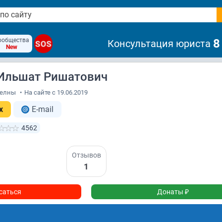
ообщества
8
Консультация юриста
SOS
New
 Ильшат Ришатович
Челны
•
На сайте с 19.06.2019
x
E-mail
4562
Отзывов
1
саться
Донаты ₽